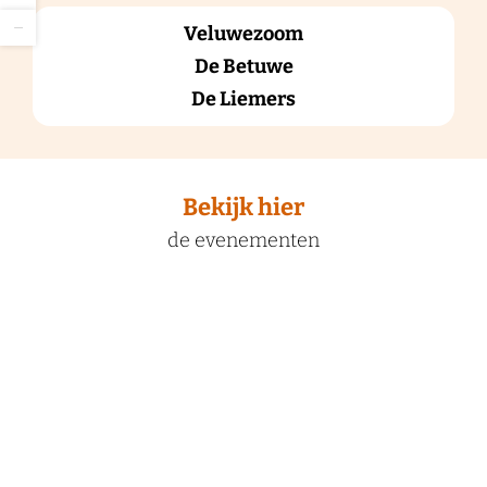
o
Z
o
−
Veluwezoom
o
m
o
i
De Betuwe
m
n
u
De Liemers
i
t
Bekijk hier
de evenementen