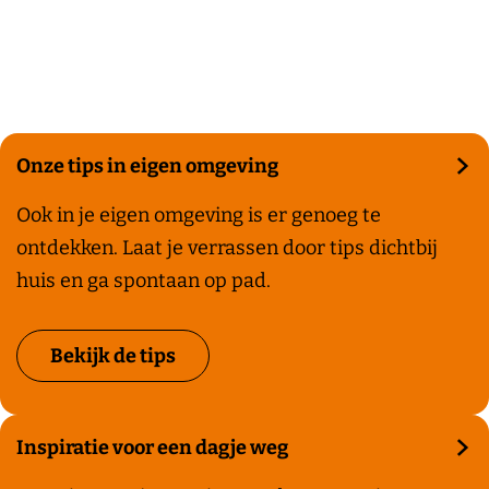
a
g
e
Onze tips in eigen omgeving
O
Ook in je eigen omgeving is er genoeg te
n
ontdekken. Laat je verrassen door tips dichtbij
z
huis en ga spontaan op pad.
e
t
Bekijk de tips
i
p
s
Inspiratie voor een dagje weg
i