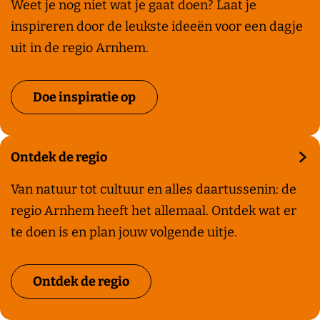
I
Weet je nog niet wat je gaat doen? Laat je
n
n
inspireren door de leukste ideeën voor een dagje
e
s
uit in de regio Arnhem.
i
p
g
i
Doe inspiratie op
e
r
n
a
o
t
Ontdek de regio
m
i
g
O
Van natuur tot cultuur en alles daartussenin: de
e
e
n
regio Arnhem heeft het allemaal. Ontdek wat er
v
v
t
te doen is en plan jouw volgende uitje.
o
i
d
o
n
e
Ontdek de regio
r
g
k
e
d