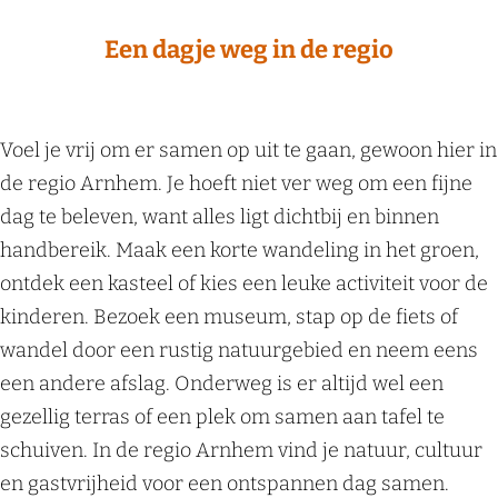
e
e
n
Een dagje weg in de regio
r
d
e
a
g
g
Voel je vrij om er samen op uit te gaan, gewoon hier in
i
j
de regio Arnhem. Je hoeft niet ver weg om een fijne
o
e
dag te beleven, want alles ligt dichtbij en binnen
w
handbereik. Maak een korte wandeling in het groen,
e
ontdek een kasteel of kies een leuke activiteit voor de
g
kinderen. Bezoek een museum, stap op de fiets of
wandel door een rustig natuurgebied en neem eens
een andere afslag. Onderweg is er altijd wel een
gezellig terras of een plek om samen aan tafel te
schuiven. In de regio Arnhem vind je natuur, cultuur
en gastvrijheid voor een ontspannen dag samen.