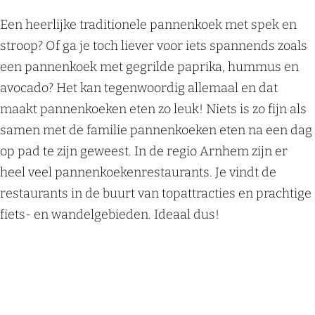
w
geschiedenis nog verder tot leven. Voel de
Ga naar de website
e
Een heerlijke traditionele pannenkoek met spek en
middeleeuwen in de Ridderzaal en huiver van
r
stroop? Of ga je toch liever voor iets spannends zoals
het spijkerplafond in de gevangenis. De
t
een pannenkoek met gegrilde paprika, hummus en
allerkleinsten gaan op bezoek bij professor
h
avocado? Het kan tegenwoordig allemaal en dat
Bombastix waar de zoektocht naar een
maakt pannenkoeken eten zo leuk! Niets is zo fijn als
toverboek, een glazen bol en een heksenbezem
samen met de familie pannenkoeken eten na een dag
van start gaat.
op pad te zijn geweest. In de regio Arnhem zijn er
heel veel pannenkoekenrestaurants. Je vindt de
Meer info
restaurants in de buurt van topattracties en prachtige
fiets- en wandelgebieden. Ideaal dus!