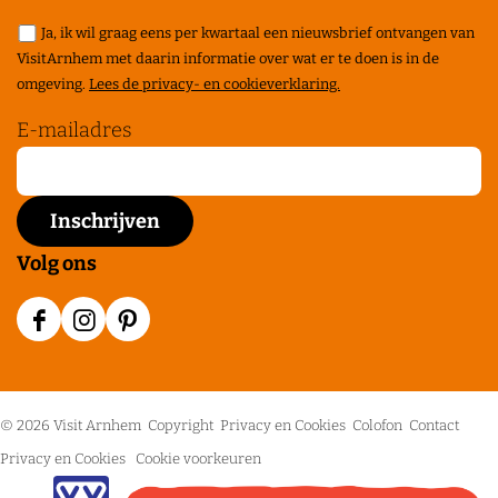
Ja, ik wil graag eens per kwartaal een nieuwsbrief ontvangen van
VisitArnhem met daarin informatie over wat er te doen is in de
omgeving.
Lees de privacy- en cookieverklaring.
E-mailadres
Volg ons
F
I
P
a
n
i
c
s
n
© 2026 Visit Arnhem
Copyright
Privacy en Cookies
Colofon
Contact
e
t
t
Privacy en Cookies
Cookie voorkeuren
b
a
e
C