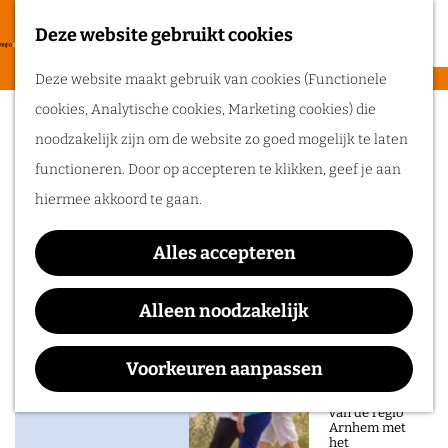
heerlijke zomer
in de regio
Deze website gebruikt cookies
F
Arnhem.
G
a
M
Deze website maakt gebruik van cookies (Functionele
a
Expositie 'Gezichten van
v
e
cookies, Analytische cookies, Marketing cookies) die
n
Routes
o
n
Verzetsstrijders'
noodzakelijk zijn om de website zo goed mogelijk te laten
a
r
u
functioneren. Door op accepteren te klikken, geef je aan
a
Wandelen
i
hiermee akkoord te gaan.
r
Fietsen
e
d
Waar:
Wanneer:
Routeplanner
t
Alles accepteren
e
Ede
t/m 30 september
e
Ga op pad in
h
Alleen noodzakelijk
n
onze regio!
o
m
Voorkeuren aanpassen
Ontdek de
natuur en rijke
e
Contact
geschiedenis
van de regio
p
Arnhem met
het