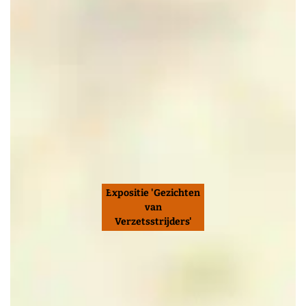
Expositie 'Gezichten
van
Verzetsstrijders'