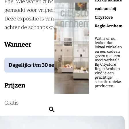
10x de leukste
Ede. Wie waren zijn? Welke keuzes hebben ze
e
G
cadeaus bij
gemaakt voor vrijheid en om anderen te helpen.
'
e
Citystore
Deze expositie is van 1 juni tot 1 oktober te zien
G
z
Regio Arnhem
achter de schaapskooi op de Ginkelse Heide.
e
i
Wat is er nu
z
c
leuker dan
Wanneer
lokaal winkelen
i
h
en een cadeau
geven met een
c
t
mooi verhaal?
Dagelijks t/m 30 september 2026
Bij Citystore
h
e
Regio Arnhem
vind je een
t
n
prachtige
selectie unieke
e
v
Prijzen
producten.
n
a
v
n
Gratis
Z
a
V
o
n
e
e
V
r