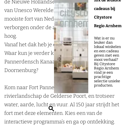
10x de leukste
de Nieuwe Hollandse Waterlinie heeft de status
n
e
d
d
t
r
t
a
cadeaus bij
van Unesco Werelderfgoed en is verkozen tot het
n
e
e
P
t
P
n
Citystore
mooiste fort van Nederland. Het fort ligt
n
n
a
P
a
n
Regio Arnhem
verborgen onder de aarde en is vijf verdiepingen
n
a
n
e
hoog.
Wat is er nu
n
n
n
r
leuker dan
Vanaf het dak heb je een spectaculair uitzicht.
lokaal winkelen
e
n
e
d
en een cadeau
Waar kun je verder kijken over de Waal, Rijn en
geven met een
r
e
r
e
mooi verhaal?
Pannerdensch Kanaal dan hier – bij
Bij Citystore
d
r
d
n
Regio Arnhem
Doornenburg?
vind je een
e
d
e
prachtige
selectie unieke
n
e
n
producten.
Kom naar Fort Pannerden middenin het
n
rivierlandschap de Gelderse Poort, en trotseer
water, aarde, lucht en vuur. Al 150 jaar strijdt het
Z
fort met deze elementen. Kies een van de
o
interactieve programma’s en ga op ontdekking.
e