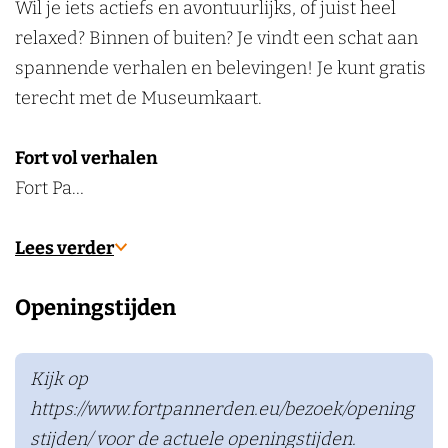
Wil je iets actiefs en avontuurlijks, of juist heel
k
relaxed? Binnen of buiten? Je vindt een schat aan
e
spannende verhalen en belevingen! Je kunt gratis
n
terecht met de Museumkaart.
Fort vol verhalen
Fort Pa…
Lees verder
Openingstijden
Kijk op
https://www.fortpannerden.eu/bezoek/opening
stijden/ voor de actuele openingstijden.