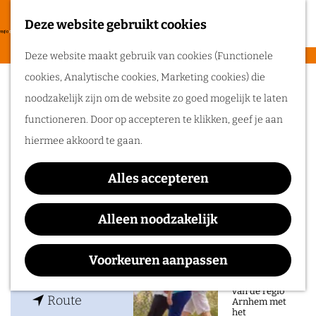
heerlijke zomer
in de regio
Deze website gebruikt cookies
F
Arnhem.
G
a
M
Deze website maakt gebruik van cookies (Functionele
a
Fort Pannerden
v
e
cookies, Analytische cookies, Marketing cookies) die
n
Routes
o
n
noodzakelijk zijn om de website zo goed mogelijk te laten
a
r
u
functioneren. Door op accepteren te klikken, geef je aan
a
Wandelen
i
hiermee akkoord te gaan.
r
Fietsen
e
Contact
d
Routeplanner
t
Alles accepteren
e
Fort Pannerden
e
Ga op pad in
h
Waaldijk 1
Alleen noodzakelijk
n
onze regio!
o
6686 MV
Doornenburg
m
n
Plan je route
Voorkeuren aanpassen
Ontdek de
natuur en rijke
e
a
geschiedenis
van de regio
p
n
a
Route
Arnhem met
het