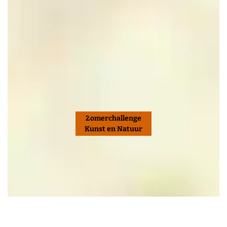
Zomerchallenge
Kunst en Natuur