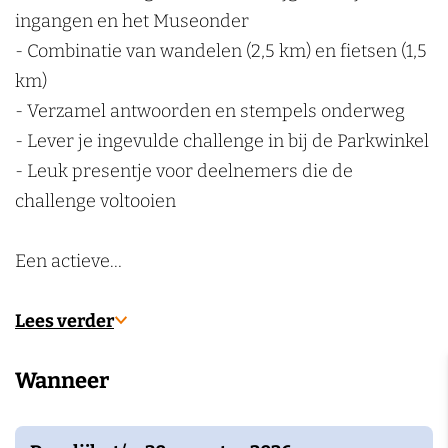
k
t
a
a
u
ingangen en het Museonder
e
u
t
t
r
- Combinatie van wandelen (2,5 km) en fietsen (1,5
n
u
u
u
km)
r
u
u
- Verzamel antwoorden en stempels onderweg
r
r
- Lever je ingevulde challenge in bij de Parkwinkel
- Leuk presentje voor deelnemers die de
challenge voltooien
Een actieve…
Lees verder
Wanneer