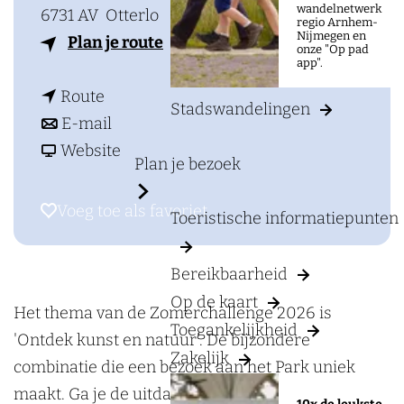
a
wandelnetwerk
6731 AV
Otterlo
regio Arnhem-
g
Nijmegen en
n
Plan je route
onze "Op pad
e
app".
a
n
a
Route
Stadswandelingen
a
n
r
E-mail
a
a
v
Z
Website
Plan je bezoek
r
a
a
o
Z
r
n
m
Voeg toe als favoriet
Voeg toe als favoriet
Toeristische informatiepunten
o
Z
Z
e
m
o
o
r
Bereikbaarheid
e
m
m
c
Op de kaart
r
e
e
h
Het thema van de Zomerchallenge 2026 is
Toegankelijkheid
c
r
r
a
'Ontdek kunst en natuur'. De bijzondere
Zakelijk
h
c
c
l
combinatie die een bezoek aan het Park uniek
a
h
h
l
maakt. Ga je de uitdaging aan?