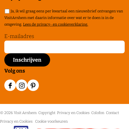
Ja, ik wil graag eens per kwartaal een nieuwsbrief ontvangen van
VisitArnhem met daarin informatie over wat er te doen is in de
omgeving.
Lees de privacy- en cookieverklaring.
E-mailadres
Volg ons
F
I
P
a
n
i
c
s
n
© 2026 Visit Arnhem
Copyright
Privacy en Cookies
Colofon
Contact
e
t
t
Privacy en Cookies
Cookie voorkeuren
b
a
e