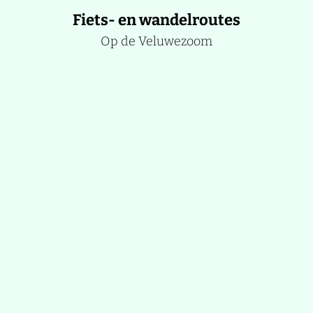
g
Fiets- en wandelroutes
a
s
t
Op de Veluwezoom
u
u
r