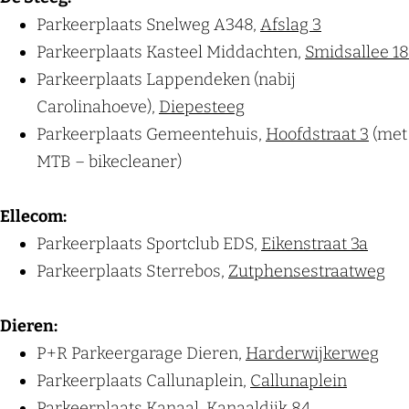
Parkeerplaats Snelweg A348,
Afslag 3
Parkeerplaats Kasteel Middachten,
Smidsallee 18
Parkeerplaats Lappendeken (nabij
Carolinahoeve),
Diepesteeg
Parkeerplaats Gemeentehuis,
Hoofdstraat 3
(met
MTB – bikecleaner)
Ellecom:
Parkeerplaats Sportclub EDS,
Eikenstraat 3a
Parkeerplaats Sterrebos,
Zutphensestraatweg
Dieren:
P+R Parkeergarage Dieren,
Harderwijkerweg
Parkeerplaats Callunaplein,
Callunaplein
Parkeerplaats Kanaal,
Kanaaldijk 84