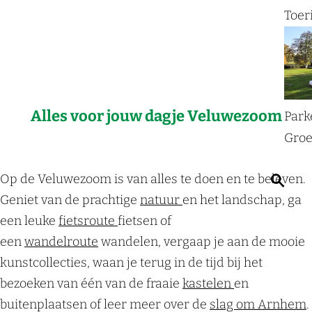
a
Toer
g
e
Alles voor jouw dagje Veluwezoom
Park
Groe
Op de Veluwezoom is van alles te doen en te beleven.
Z
Geniet van de prachtige
natuur
en het landschap, ga
o
een leuke
fietsroute
fietsen of
e
een
wandelroute
wandelen, vergaap je aan de mooie
k
kunstcollecties, waan je terug in de tijd bij het
e
bezoeken van één van de fraaie
kastelen
en
n
buitenplaatsen of leer meer over de
slag om Arnhem
.