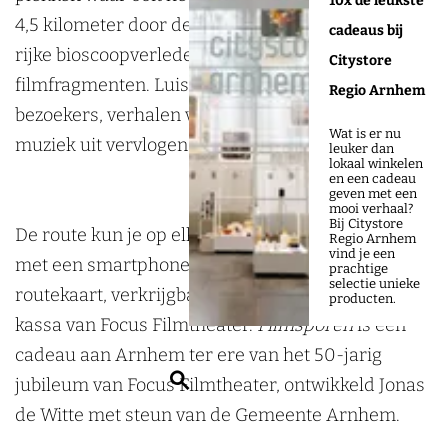
10x de leukste
d
d
o
4,5 kilometer door de binnenstad en ontdek het
cadeaus bij
o
o
r
rijke bioscoopverleden via audio-, foto- en
Citystore
o
o
d
filmfragmenten. Luister naar herinneringen van
Regio Arnhem
r
r
e
bezoekers, verhalen van filmoperateurs en
Wat is er nu
d
d
b
muziek uit vervlogen tijden.
leuker dan
lokaal winkelen
e
e
i
en een cadeau
geven met een
b
b
o
mooi verhaal?
Bij Citystore
i
i
s
De route kun je op elk gewenst moment starten
Regio Arnhem
vind je een
o
o
c
met een smartphone, oortjes en een gratis
prachtige
selectie unieke
s
s
o
routekaart, verkrijgbaar vanaf 8 november bij de
producten.
c
c
o
kassa van Focus Filmtheater.
Filmsporen
is een
o
o
p
cadeau aan Arnhem ter ere van het 50-jarig
Z
o
o
g
jubileum van Focus Filmtheater, ontwikkeld Jonas
o
p
p
e
de Witte met steun van de Gemeente Arnhem.
e
g
g
s