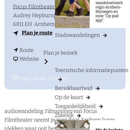
a
wandelnetwerk
Focus Filmtheater
regio Arnhem-
g
Nijmegen en
Audrey Hepburnplein 1
onze "Op pad
e
app".
6811 EH
Arnhem
n
Plan je route
Stadswandelingen
a
n
a
Route
Plan je bezoek
a
v
r
Website
a
a
W
Toeristische informatiepunten
r
n
a
Voeg toe als favoriet
Voeg toe als favoriet
W
W
n
Bereikbaarheid
a
a
d
Op de kaart
n
n
e
Toegankelijkheid
d
d
l
audiowandeling
Filmsporen
van Focus
Zakelijk
e
e
d
Filmtheater neemt je mee door Arnhem langs
l
l
o
plekken waar ooit het witte doek draaide. Wandel