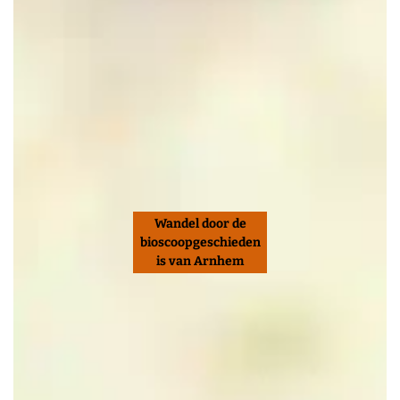
Wandel door de
bioscoopgeschieden
is van Arnhem