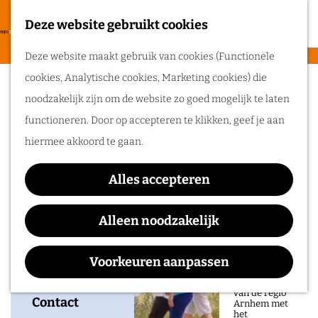
heerlijke zomer
in de regio
Deze website gebruikt cookies
F
Arnhem.
G
a
M
Deze website maakt gebruik van cookies (Functionele
a
Wandel door de
v
e
cookies, Analytische cookies, Marketing cookies) die
n
Routes
o
n
bioscoopgeschiedenis
noodzakelijk zijn om de website zo goed mogelijk te laten
a
r
u
van Arnhem
functioneren. Door op accepteren te klikken, geef je aan
a
Wandelen
i
hiermee akkoord te gaan.
r
Fietsen
e
d
Routeplanner
t
Alles accepteren
e
Waar:
Wanneer:
e
Ga op pad in
h
Focus Filmtheater
t/m 9 november 2027
Alleen noodzakelijk
n
onze regio!
o
m
Voorkeuren aanpassen
Ontdek de
natuur en rijke
e
geschiedenis
van de regio
p
Contact
Arnhem met
het