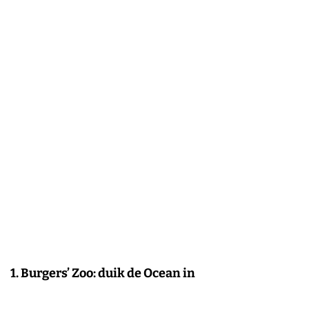
k
e
n
1. Burgers’ Zoo: duik de Ocean in