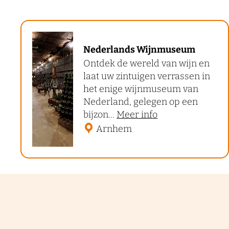
N
Nederlands Wijnmuseum
e
Ontdek de wereld van wijn en
d
laat uw zintuigen verrassen in
e
het enige wijnmuseum van
r
Nederland, gelegen op een
o
bijzon...
Meer info
l
v
Arnhem
a
e
n
r
d
N
s
e
d
W
e
i
r
j