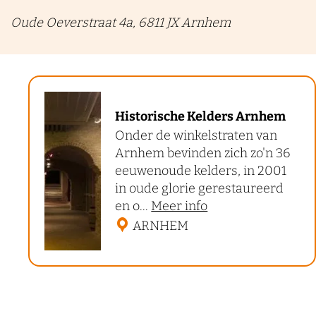
Oude Oeverstraat 4a, 6811 JX Arnhem
H
Historische Kelders Arnhem
i
Onder de winkelstraten van
s
Arnhem bevinden zich zo'n 36
t
eeuwenoude kelders, in 2001
o
in oude glorie gerestaureerd
o
en o...
Meer info
r
v
ARNHEM
i
e
s
r
c
H
h
i
s
e