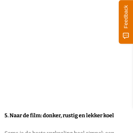
u
Feedback
m
A
r
n
h
e
m
5. Naar de film: donker, rustig en lekker koel