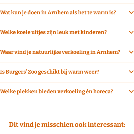
a
n
r
d
Wat kun je doen in Arnhem als het te warm is?
k
a
R
e
o
Welke koele uitjes zijn leuk met kinderen?
s
l
e
Waar vind je natuurlijke verkoeling in Arnhem?
n
d
a
Is Burgers’ Zoo geschikt bij warm weer?
e
l
Welke plekken bieden verkoeling én horeca?
Dit vind je misschien ook interessant: