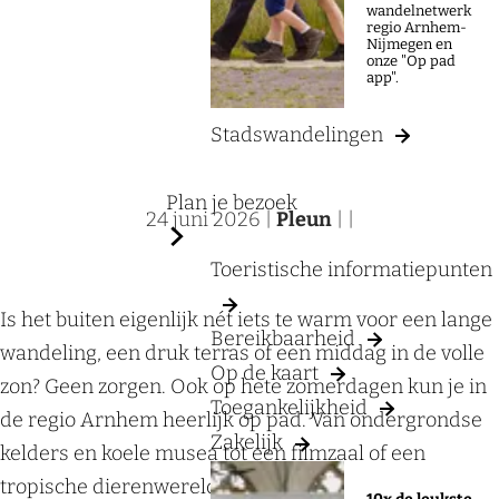
a
wandelnetwerk
regio Arnhem-
g
Nijmegen en
onze "Op pad
e
app".
Stadswandelingen
Plan je bezoek
24 juni 2026
|
Pleun
|
|
Toeristische informatiepunten
Is het buiten eigenlijk nét iets te warm voor een lange
Bereikbaarheid
wandeling, een druk terras of een middag in de volle
Op de kaart
zon? Geen zorgen. Ook op hete zomerdagen kun je in
Toegankelijkheid
de regio Arnhem heerlijk op pad. Van ondergrondse
Zakelijk
kelders en koele musea tot een filmzaal of een
tropische dierenwereld met verkoelde plekken: dit