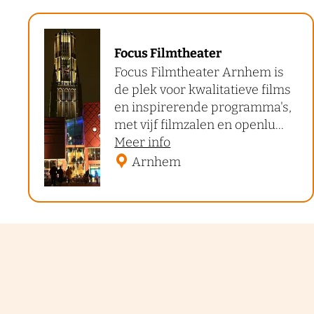
F
Focus Filmtheater
o
Focus Filmtheater Arnhem is
c
de plek voor kwalitatieve films
u
en inspirerende programma's,
s
met vijf filmzalen en openlu...
o
Meer info
F
v
Arnhem
i
e
l
r
m
F
t
o
c
h
u
e
s
a
F
t