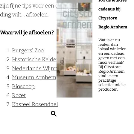
10x de leukste
zijn fijne tips voor een dagje uit wanneer je vooral één
cadeaus bij
ding wilt… afkoelen.
Citystore
Regio Arnhem
Waar wil je afkoelen?
Wat is er nu
leuker dan
lokaal winkelen
Burgers' Zoo
en een cadeau
geven met een
Historische Kelders
mooi verhaal?
Bij Citystore
Nederlands Wijnmuseum
Regio Arnhem
vind je een
Museum Arnhem
prachtige
selectie unieke
Bioscoop
producten.
Rozet
Kasteel Rosendael
Z
o
e