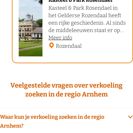
Kasteel & Park Rosendael
a
Kasteel & Park Rosendael in
s
het Gelderse Rozendaal heeft
t
een rijke geschiedenis. Al sinds
e
de middeleeuwen staat er op...
o
Meer info
e
v
Rozendaal
l
e
&
r
P
K
a
a
s
r
Veelgestelde vragen over verkoeling
t
k
zoeken in de regio Arnhem
e
R
e
o
l
Waar kun je verkoeling zoeken in de regio
s
&
Arnhem?
P
e