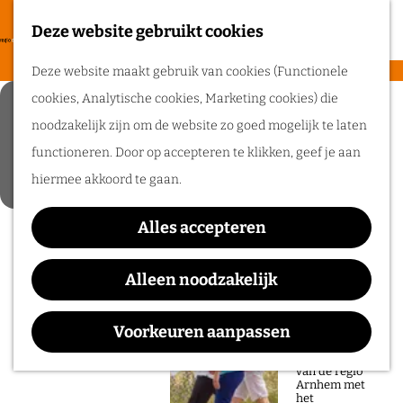
heerlijke zomer
in de regio
Deze website gebruikt cookies
F
Arnhem.
G
a
M
Deze website maakt gebruik van cookies (Functionele
a
v
e
cookies, Analytische cookies, Marketing cookies) die
Verkoeling zoeken in
n
Routes
o
n
noodzakelijk zijn om de website zo goed mogelijk te laten
a
de regio Arnhem
r
u
functioneren. Door op accepteren te klikken, geef je aan
a
Wandelen
i
7 koele tips voor warme dagen
hiermee akkoord te gaan.
r
Fietsen
e
d
Routeplanner
t
Alles accepteren
e
e
Ga op pad in
h
Alleen noodzakelijk
n
onze regio!
o
m
Voorkeuren aanpassen
Ontdek de
natuur en rijke
e
geschiedenis
van de regio
p
Arnhem met
het