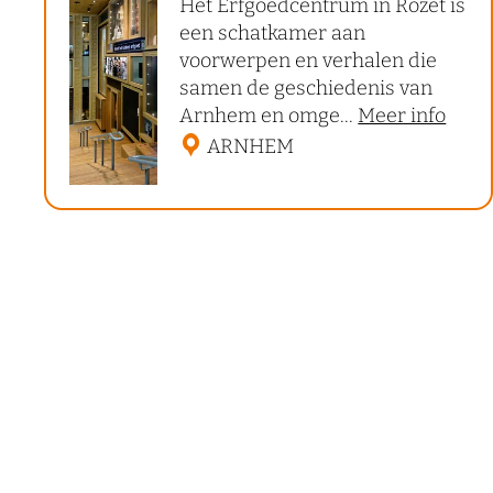
Het Erfgoedcentrum in Rozet is
f
een schatkamer aan
g
voorwerpen en verhalen die
o
samen de geschiedenis van
o
Arnhem en omge...
Meer info
e
v
ARNHEM
d
e
c
r
e
E
n
r
f
t
g
r
o
u
e
m
d
R
c
e
o
n
z