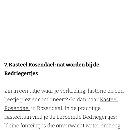
t
e
r
t
u
m
R
o
z
e
t
7. Kasteel Rosendael: nat worden bij de
Bedriegertjes
Zin in een uitje waar je verkoeling, historie en een
beetje plezier combineert? Ga dan naar
Kasteel
Rosendael
in Rozendaal. In de prachtige
kasteeltuin vind je de beroemde Bedriegertjes:
kleine fonteintjes die onverwacht water omhoog