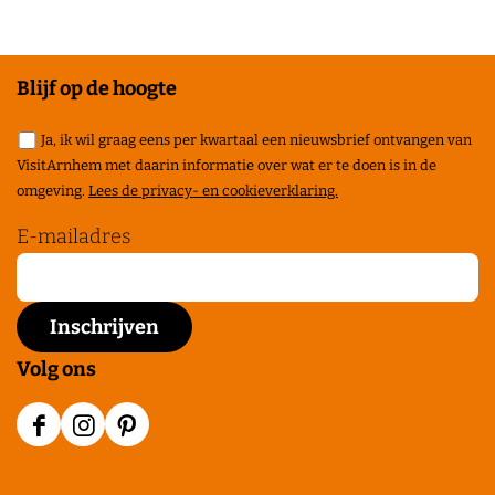
e
e
e
l
l
l
d
d
d
Blijf op de hoogte
e
e
e
Ja, ik wil graag eens per kwartaal een nieuwsbrief ontvangen van
z
z
z
VisitArnhem met daarin informatie over wat er te doen is in de
e
e
e
omgeving.
Lees de privacy- en cookieverklaring.
p
p
p
E-mailadres
a
a
a
g
g
g
i
i
i
n
n
n
Volg ons
a
a
a
o
o
o
F
I
P
p
p
p
a
n
i
F
X
P