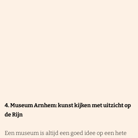
l
n
a
m
n
d
u
s
s
W
e
i
u
j
m
n
m
u
s
e
u
4. Museum Arnhem: kunst kijken met uitzicht op
m
de Rijn
Een museum is altijd een goed idee op een hete