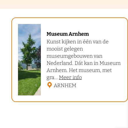
M
Museum Arnhem
u
Kunst kijken in één van de
s
mooist gelegen
e
museumgebouwen van
u
Nederland. Dát kan in Museum
Arnhem. Het museum, met
m
o
gra...
Meer info
A
v
ARNHEM
r
e
n
r
h
M
u
e
s
m
e