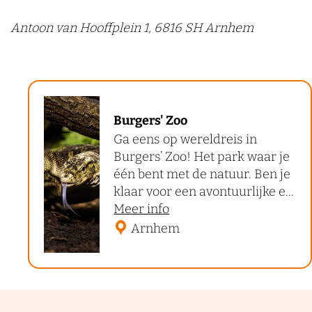
Antoon van Hooffplein 1, 6816 SH Arnhem
B
Burgers' Zoo
u
Ga eens op wereldreis in
r
Burgers’ Zoo! Het park waar je
g
één bent met de natuur. Ben je
e
klaar voor een avontuurlijke e...
o
Meer info
r
v
Arnhem
s
e
'
r
Z
B
o
u