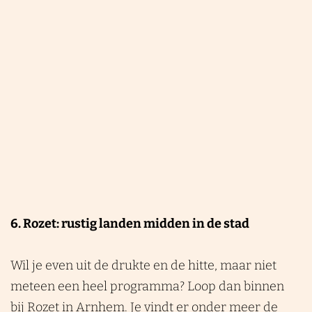
i
e
l
m
r
t
h
e
a
t
e
r
6. Rozet: rustig landen midden in de stad
Wil je even uit de drukte en de hitte, maar niet
meteen een heel programma? Loop dan binnen
bij
Rozet
in Arnhem. Je vindt er onder meer de