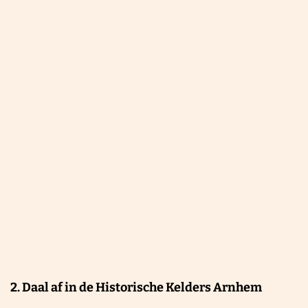
r
o
g
e
r
s
'
Z
o
o
2. Daal af in de Historische Kelders Arnhem