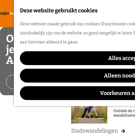
Zomerpret
Deze website gebruikt cookies
F
Ontdek de l
G
a
M
een heerlij
Deze website maakt gebruik van cookies (Functionele cooki
a
v
e
noodzakelijk zijn om de website zo goed mogelijk te laten 
Ontdek, beleef en voel
n
o
n
aan hiermee akkoord te gaan.
a
Routes
je vrij in de regio
r
u
a
Arnhem
i
Alles acce
r
Wandelen
e
d
Fietsen
Alleen nood
t
e
Vier de zomer!
Routeplanner
e
h
Voorkeuren 
n
Ga op pad 
o
m
Ontdek de n
wandelnetw
e
p
Stadswandelingen