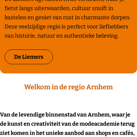
e
fietst langs uiterwaarden, cultuur snuift in
L
kastelen en geniet van rust in charmante dorpen.
i
Deze veelzijdige regio is perfect voor liefhebbers
e
van historie, natuur en authentieke beleving.
m
e
De Liemers
r
s
Welkom in de regio Arnhem
Van de levendige binnenstad van Arnhem, waar je
de kunst en creativiteit van de modeacademie terug
ziet komen in het unieke aanbod aan shops en cafés,