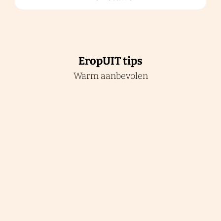
i
t
EropUIT tips
Warm aanbevolen