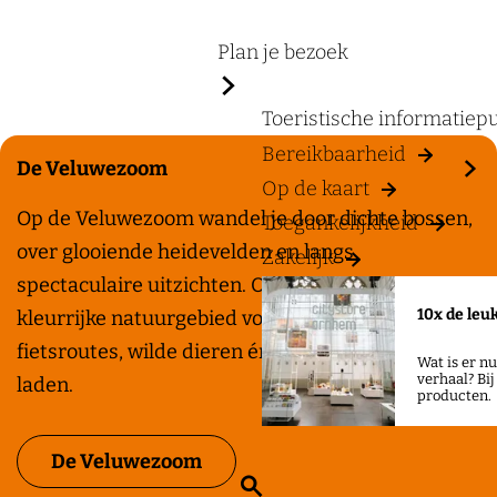
a
g
Plan je bezoek
e
Toeristische informatiep
Bereikbaarheid
De Veluwezoom
Op de kaart
D
Op de Veluwezoom wandel je door dichte bossen,
Toegankelijkheid
e
over glooiende heidevelden en langs
Zakelijk
V
spectaculaire uitzichten. Ontdek dit ruige en
10x de leu
e
kleurrijke natuurgebied vol wandelpaden,
l
fietsroutes, wilde dieren én volop ruimte om op te
Wat is er n
verhaal? Bi
u
laden.
producten.
w
e
De Veluwezoom
Z
z