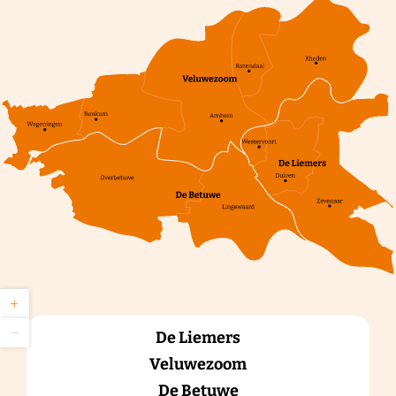
Z
+
o
Z
o
−
De Liemers
o
m
o
i
Veluwezoom
m
n
u
De Betuwe