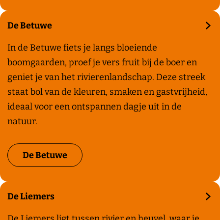
o
o
e
o
De Betuwe
k
m
D
In de Betuwe fiets je langs bloeiende
e
e
boomgaarden, proef je vers fruit bij de boer en
n
B
geniet je van het rivierenlandschap. Deze streek
e
staat bol van de kleuren, smaken en gastvrijheid,
t
ideaal voor een ontspannen dagje uit in de
u
natuur.
w
e
De Betuwe
De Liemers
D
De Liemers ligt tussen rivier en heuvel, waar je