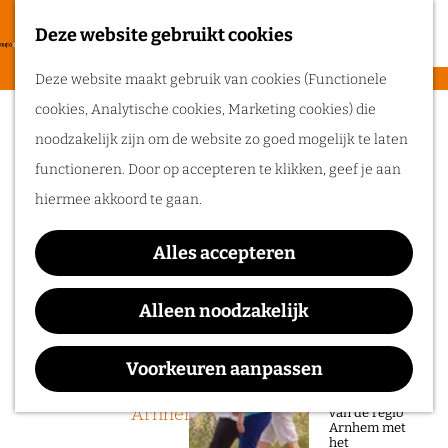
heerlijke zomer
in de regio
Deze website gebruikt cookies
F
Arnhem.
G
a
M
Deze website maakt gebruik van cookies (Functionele
a
v
e
cookies, Analytische cookies, Marketing cookies) die
n
Sorry, deze activiteit is niet meer
Routes
o
n
noodzakelijk zijn om de website zo goed mogelijk te laten
a
beschikbaar. Bekijk het
actuele aanbod
voor
r
u
functioneren. Door op accepteren te klikken, geef je aan
a
de beschikbare opties.
Wandelen
i
hiermee akkoord te gaan.
r
Fietsen
e
d
Modekwartier Juni Mode
Routeplanner
t
Alles accepteren
e
Maand
e
Ga op pad in
h
Alleen noodzakelijk
n
onze regio!
o
m
Voorkeuren aanpassen
Ontdek de
Waar:
Wanneer:
natuur en rijke
e
geschiedenis
Arnhem
t/m 27 juni
van de regio
p
Arnhem met
het