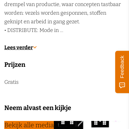
d
d
M
drempel van productie, waar concepten tastbaar
k
e
e
a
worden: vezels worden gesponnen, stoffen
e
M
M
a
geknipt en arbeid in gang gezet.
n
a
a
n
• DISTRIBUTE: Mode in …
a
a
d
n
n
Lees verder
d
d
Feedback
Prijzen
Gratis
Neem alvast een kijkje
Bekijk alle media