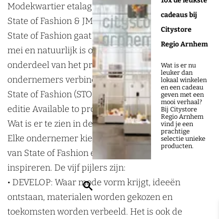
10x de leukste
e
e
w
Modekwartier etalageroute en meer tijdens –
cadeaus bij
k
k
a
State of Fashion & JMM
Citystore
w
w
r
State of Fashion gaat open voor publiek vanaf 14
Regio Arnhem
a
a
t
mei en natuurlijk is ook het Modekwartier weer
r
r
i
onderdeel van het programma. Maar liefst 22
Wat is er nu
leuker dan
t
t
e
ondernemers verbinden zicht aan de thema’s van
lokaal winkelen
en een cadeau
i
i
r
State of Fashion (STOF), met als titel van de 2026
geven met een
mooi verhaal?
e
e
J
editie Available to promise.
Bij Citystore
Regio Arnhem
r
r
u
Wat is er te zien in deze etalageroute?
vind je een
prachtige
J
J
n
Elke ondernemer kiest éen of meer van de pijlers
selectie unieke
producten.
u
u
i
van State of Fashion en laat zich hierdoor
n
n
M
inspireren. De vijf pijlers zijn:
i
i
o
• DEVELOP: Waar mode vorm krijgt, ideeën
Z
M
M
d
ontstaan, materialen worden gekozen en
o
o
o
e
toekomsten worden verbeeld. Het is ook de
e