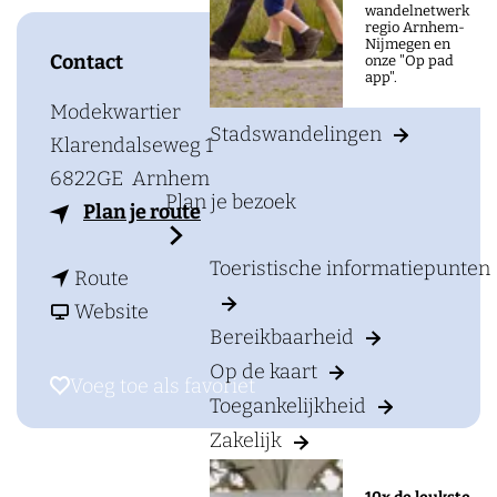
a
wandelnetwerk
regio Arnhem-
g
Nijmegen en
Contact
onze "Op pad
e
app".
Modekwartier
Stadswandelingen
Klarendalseweg 1
6822GE
Arnhem
Plan je bezoek
n
Plan je route
a
Toeristische informatiepunten
n
a
Route
a
v
r
Website
Bereikbaarheid
a
a
M
Op de kaart
r
n
o
Voeg toe als favoriet
Voeg toe als favoriet
Toegankelijkheid
M
M
d
Zakelijk
o
o
e
d
d
k