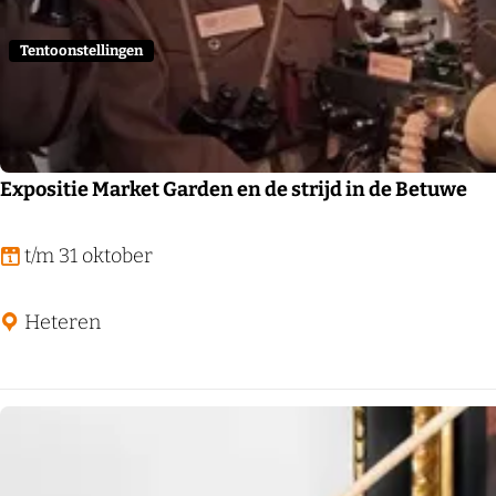
'
n
e
h
e
Tentoonstellingen
e
n
m
z
o
m
Expositie Market Garden en de strijd in de Betuwe
e
r
E
t/m 31 oktober
o
x
p
p
Heteren
e
o
n
s
s
i
t
t
e
i