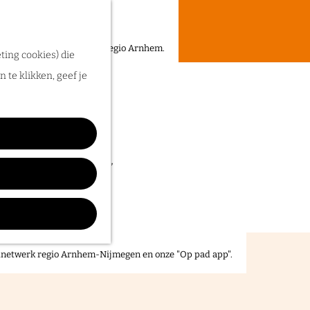
een heerlijke zomer in de regio Arnhem.
ting cookies) die
 te klikken, geef je
llingen tot markten,
n de UITagenda van
elnetwerk regio Arnhem-Nijmegen en onze "Op pad app".