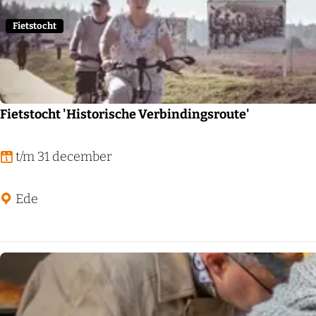
r
Fietstocht
o
p
:
Fietstocht 'Historische Verbindingsroute'
F
t/m 31 december
i
e
Ede
t
s
t
o
c