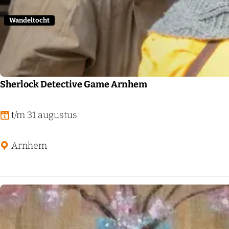
h
t
Wandeltocht
'
H
i
s
Sherlock Detective Game Arnhem
t
o
S
t/m 31 augustus
r
h
i
e
Arnhem
s
r
c
l
h
o
e
c
V
k