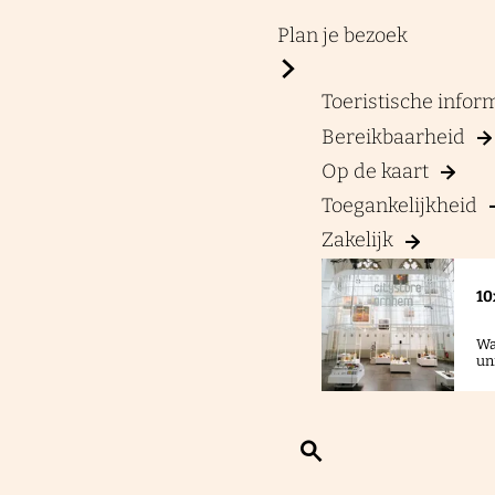
a
g
Plan je bezoek
e
Toeristische info
Bereikbaarheid
Op de kaart
Toegankelijkheid
Zakelijk
10
Wa
un
Z
o