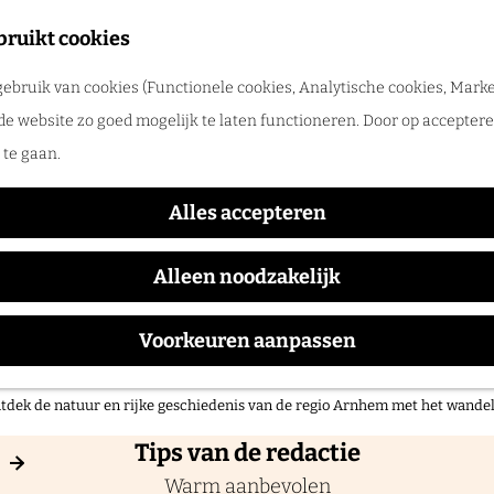
merpret in de regio Arnhem
bruikt cookies
tdek de leukste zomeruitjes, zwemplekken, festivals en vakantietips voor 
ebruik van cookies (Functionele cookies, Analytische cookies, Marke
de website zo goed mogelijk te laten functioneren. Door op accepteren
UITagenda
te gaan.
Alles accepteren
 binnenkort te doen is in regio Arnhem? Van tentoonste
Alleen noodzakelijk
ten tot workshops. Je vindt het complete overzicht i
regio Arnhem.
Voorkeuren aanpassen
 op pad in onze regio!
tdek de natuur en rijke geschiedenis van de regio Arnhem met het wand
Tips van de redactie
Warm aanbevolen