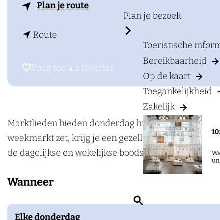
a
n
Plan je route
g
Plan je bezoek
a
e
n
a
Route
Toeristische info
a
r
Bereikbaarheid
a
W
Voeg toe als favoriet
Voeg toe als favoriet
Op de kaart
r
e
Toegankelijkheid
W
e
Zakelijk
e
k
e
m
Marktlieden bieden donderdag hun waar aan op het M
10
k
a
weekmarkt zet, krijg je een gezellig ons-kent-ons do
m
r
de dagelijkse en wekelijkse boodschappen.
Wa
un
a
k
Wanneer
r
t
k
B
Z
t
e
o
Elke donderdag