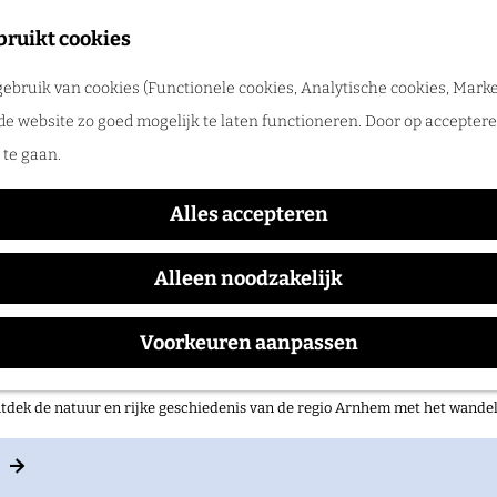
merpret in de regio Arnhem
bruikt cookies
tdek de leukste zomeruitjes, zwemplekken, festivals en vakantietips voor 
ebruik van cookies (Functionele cookies, Analytische cookies, Marke
Weekmarkt Bemmel
de website zo goed mogelijk te laten functioneren. Door op accepteren
te gaan.
Alles accepteren
Waar:
Wanneer:
Bemmel
wekelijks
Alleen noodzakelijk
Voorkeuren aanpassen
 op pad in onze regio!
tdek de natuur en rijke geschiedenis van de regio Arnhem met het wand