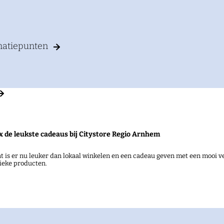
rmatiepunten
arktplein van Bemmel. Ruim 20 marktkooplieden staan
x de leukste cadeaus bij Citystore Regio Arnhem
rpsgevoel. Elke week keert de donderdagmarkt terug. J
t is er nu leuker dan lokaal winkelen en een cadeau geven met een mooi ve
ieke producten.