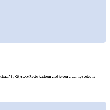
 tot je dienst. Zodra je de eerste stap op deze
e kunt hier van 13:30 uur tot 18:00 uur terecht voor
rhaal? Bij Citystore Regio Arnhem vind je een prachtige selectie