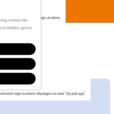
een heerlijke zomer in de regio Arnhem.
ting cookies) die
 te klikken, geef je
elnetwerk regio Arnhem-Nijmegen en onze "Op pad app".