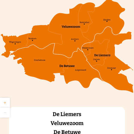
Z
+
o
Z
o
−
De Liemers
o
m
o
i
Veluwezoom
m
n
u
De Betuwe