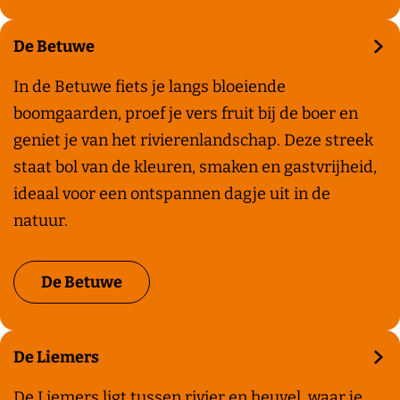
o
o
e
o
De Betuwe
k
m
D
In de Betuwe fiets je langs bloeiende
e
e
boomgaarden, proef je vers fruit bij de boer en
n
B
geniet je van het rivierenlandschap. Deze streek
e
staat bol van de kleuren, smaken en gastvrijheid,
t
ideaal voor een ontspannen dagje uit in de
u
natuur.
w
e
De Betuwe
De Liemers
D
De Liemers ligt tussen rivier en heuvel, waar je