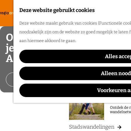
Zomerpret
Deze website gebruikt cookies
F
Ontdek de l
G
a
M
een heerlij
Deze website maakt gebruik van cookies (Functionele cooki
a
v
e
noodzakelijk zijn om de website zo goed mogelijk te laten 
Ontdek, beleef en voel
n
o
n
aan hiermee akkoord te gaan.
a
Routes
je vrij in de regio
r
u
a
Arnhem
i
Alles acce
r
Wandelen
e
d
Fietsen
Alleen nood
t
e
Vier de zomer!
Routeplanner
e
h
Voorkeuren 
n
Ga op pad 
o
m
Ontdek de n
wandelnetw
e
p
Stadswandelingen