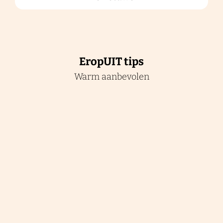
i
t
EropUIT tips
Warm aanbevolen