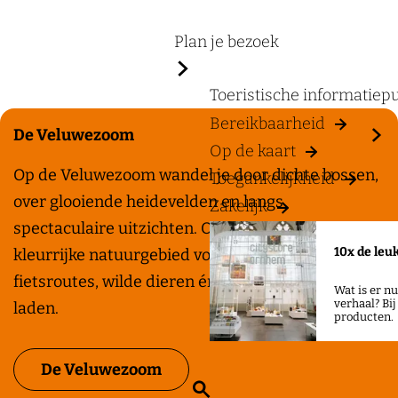
a
g
Plan je bezoek
e
Toeristische informatiep
Bereikbaarheid
De Veluwezoom
Op de kaart
D
Op de Veluwezoom wandel je door dichte bossen,
Toegankelijkheid
e
over glooiende heidevelden en langs
Zakelijk
V
spectaculaire uitzichten. Ontdek dit ruige en
10x de leu
e
kleurrijke natuurgebied vol wandelpaden,
l
fietsroutes, wilde dieren én volop ruimte om op te
Wat is er n
verhaal? Bi
u
laden.
producten.
w
e
De Veluwezoom
Z
z