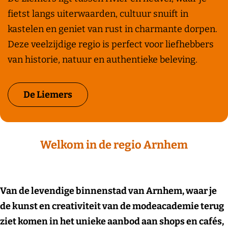
e
fietst langs uiterwaarden, cultuur snuift in
L
kastelen en geniet van rust in charmante dorpen.
i
Deze veelzijdige regio is perfect voor liefhebbers
e
van historie, natuur en authentieke beleving.
m
e
De Liemers
r
s
Welkom in de regio Arnhem
Van de levendige binnenstad van Arnhem, waar je
de kunst en creativiteit van de modeacademie terug
ziet komen in het unieke aanbod aan shops en cafés,