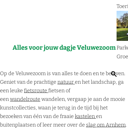
a
Toer
g
e
Alles voor jouw dagje Veluwezoom
Park
Groe
Op de Veluwezoom is van alles te doen en te beleven.
Z
Geniet van de prachtige
natuur
en het landschap, ga
o
een leuke
fietsroute
fietsen of
e
een
wandelroute
wandelen, vergaap je aan de mooie
k
kunstcollecties, waan je terug in de tijd bij het
e
bezoeken van één van de fraaie
kastelen
en
n
buitenplaatsen of leer meer over de
slag om Arnhem
.