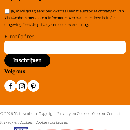
Ja, ik wil graag eens per kwartaal een nieuwsbrief ontvangen van
VisitArnhem met daarin informatie over wat er te doen is in de
omgeving.
Lees de privacy- en cookieverklaring.
E-mailadres
Volg ons
F
I
P
a
n
i
c
s
n
© 2026 Visit Arnhem
Copyright
Privacy en Cookies
Colofon
Contact
e
t
t
Privacy en Cookies
Cookie voorkeuren
b
a
e