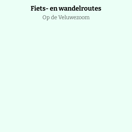
g
Fiets- en wandelroutes
a
s
t
Op de Veluwezoom
u
u
r