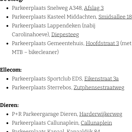
Parkeerplaats Snelweg A348,
Afslag 3
Parkeerplaats Kasteel Middachten,
Smidsallee 18
Parkeerplaats Lappendeken (nabij
Carolinahoeve),
Diepesteeg
Parkeerplaats Gemeentehuis,
Hoofdstraat 3
(met
MTB – bikecleaner)
Ellecom:
Parkeerplaats Sportclub EDS,
Eikenstraat 3a
Parkeerplaats Sterrebos,
Zutphensestraatweg
Dieren:
P+R Parkeergarage Dieren,
Harderwijkerweg
Parkeerplaats Callunaplein,
Callunaplein
Parkeerplaats Kanaal,
Kanaaldijk 84