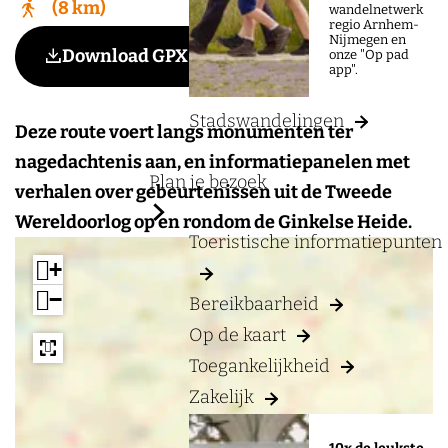
a
8 km
wandelnetwerk
regio Arnhem-
g
Nijmegen en
Voeg toe als favoriet
Download GPX
Voeg toe als favoriet
onze "Op pad
e
app".
Stadswandelingen
Deze route voert langs monumenten ter
nagedachtenis aan, en informatiepanelen met
Plan je bezoek
verhalen over gebeurtenissen uit de Tweede
Wereldoorlog op en rondom de Ginkelse Heide.
Toeristische informatiepunten
+
−
Bereikbaarheid
Op de kaart
Toegankelijkheid
Zakelijk