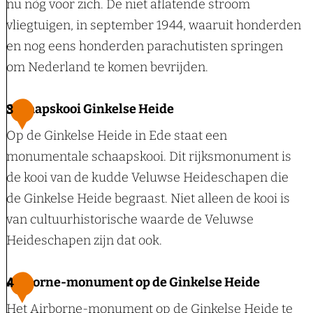
nu nòg voor zich. De niet aflatende stroom
d
vliegtuigen, in september 1944, waaruit honderden
m
en nog eens honderden parachutisten springen
a
om Nederland te komen bevrijden.
r
k
L
Schaapskooi Ginkelse Heide
3
:
u
Op de Ginkelse Heide in Ede staat een
V
i
monumentale schaapskooi. Dit rijksmonument is
e
s
de kooi van de kudde Veluwse Heideschapen die
n
t
de Ginkelse Heide begraast. Niet alleen de kooi is
s
e
van cultuurhistorische waarde de Veluwse
t
r
Heideschapen zijn dat ook.
e
p
r
l
S
Airborne-monument op de Ginkelse Heide
4
s
e
c
Het Airborne-monument op de Ginkelse Heide te
o