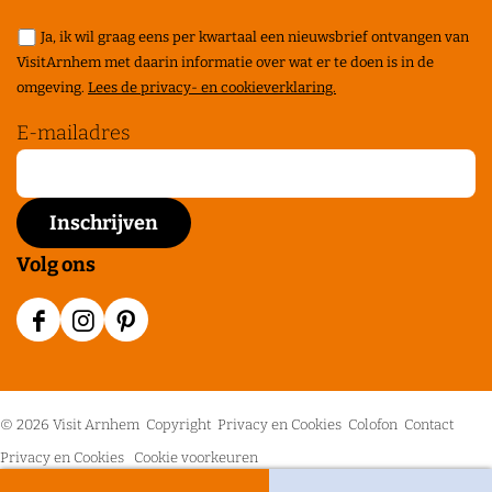
j
n
l
l
l
a
d
e
Ja, ik wil graag eens per kwartaal een nieuwsbrief ontvangen van
d
d
d
t
VisitArnhem met daarin informatie over wat er te doen is in de
e
u
e
e
e
r
omgeving.
Lees de privacy- en cookieverklaring.
V
v
z
z
z
o
e
E-mailadres
e
e
e
e
l
l
l
p
p
p
d
d
a
a
a
e
g
g
g
Volg ons
h
i
i
i
u
n
n
n
F
I
P
z
a
a
a
a
n
i
a
o
o
o
c
s
n
r
p
p
p
© 2026 Visit Arnhem
Copyright
Privacy en Cookies
Colofon
Contact
e
t
t
e
F
X
P
Privacy en Cookies
Cookie voorkeuren
b
a
e
n
a
i
C