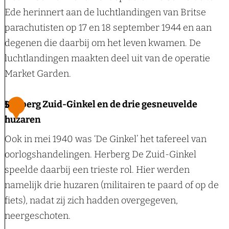
k
h
Ede herinnert aan de luchtlandingen van Britse
p
:
a
parachutisten op 17 en 18 september 1944 en aan
h
S
a
degenen die daarbij om het leven kwamen. De
e
l
p
luchtlandingen maakten deel uit van de operatie
t
a
s
Market Garden.
v
g
k
e
o
o
A
Herberg Zuid-Ginkel en de drie gesneuvelde
5
r
m
o
i
huzaren
l
d
i
r
e
Ook in mei 1940 was ‘De Ginkel’ het tafereel van
e
G
b
d
oorlogshandelingen. Herberg De Zuid-Ginkel
G
i
o
e
speelde daarbij een trieste rol. Hier werden
i
n
r
n
namelijk drie huzaren (militairen te paard of op de
n
k
n
fiets), nadat zij zich hadden overgegeven,
k
e
e
neergeschoten.
e
l
-