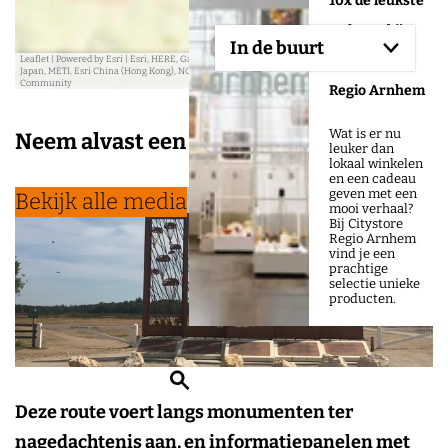
10x de leukste
cadeaus bij
In de buurt
Citystore
Leaflet
|
Powered by Esri | Esri, HERE, Garmin, USGS, Intermap, INCREMENT P, NRCAN, Esri
Japan, METI, Esri China (Hong Kong), NOSTRA, © OpenStreetMap contributors, and the GIS User
Community
Regio Arnhem
Aangeboden door:
Wat is er nu
Neem alvast een kijkje
leuker dan
lokaal winkelen
en een cadeau
geven met een
Bekijk alle media
mooi verhaal?
Bij Citystore
Regio Arnhem
vind je een
prachtige
selectie unieke
producten.
Z
o
Deze route voert langs monumenten ter
e
nagedachtenis aan, en informatiepanelen met