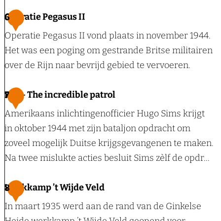
l
s
m
H
Operatie Pegasus II
6
s
e
o
e
e
Operatie Pegasus II vond plaats in november 1944.
H
n
r
H
Het was een poging om gestrande Britse militairen
e
u
b
e
over de Rijn naar bevrijd gebied te vervoeren.
i
m
e
i
d
e
r
d
O
Ede - The incredible patrol
7
e
n
g
e
p
Amerikaans inlichtingenofficier Hugo Sims krijgt
t
Z
e
in oktober 1944 met zijn bataljon opdracht om
o
u
r
zoveel mogelijk Duitse krijgsgevangenen te maken.
p
i
a
Na twee mislukte acties besluit Sims zèlf de opdr...
d
d
t
e
-
i
E
Werkkamp ’t Wijde Veld
8
G
G
e
d
i
In maart 1935 werd aan de rand van de Ginkelse
i
P
e
n