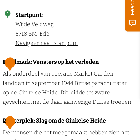
Feedback
Startpunt:
Wijde Veldweg
6718 SM
Ede
Navigeer naar startpunt
Landmark: Vensters op het verleden
1
Als onderdeel van operatie Market Garden
landden in september 1944 Britse parachutisten
op de Ginkelse Heide. Dit leidde tot zware
gevechten met de daar aanwezige Duitse troepen.
L
Luisterplek: Slag om de Ginkelse Heide
2
a
De mensen die het meegemaakt hebben zien het
n