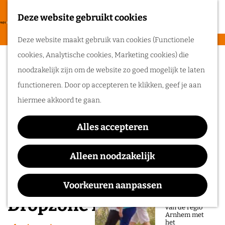
heerlijke zomer
in de regio
Deze website gebruikt cookies
F
Arnhem.
G
a
M
Deze website maakt gebruik van cookies (Functionele
a
v
e
cookies, Analytische cookies, Marketing cookies) die
n
Routes
o
n
noodzakelijk zijn om de website zo goed mogelijk te laten
a
r
u
functioneren. Door op accepteren te klikken, geef je aan
a
Wandelen
i
hiermee akkoord te gaan.
r
Fietsen
e
d
Routeplanner
t
Alles accepteren
e
e
Ga op pad in
h
Alleen noodzakelijk
n
onze regio!
o
m
Voorkeuren aanpassen
Ontdek de
natuur en rijke
e
Dropzone Ede
geschiedenis
van de regio
p
Arnhem met
het