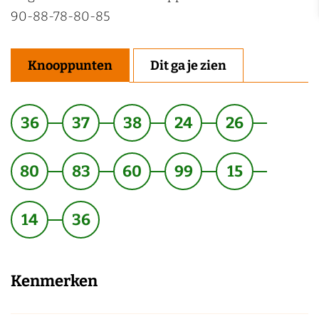
90-88-78-80-85
Knooppunten
Dit ga je zien
36
37
38
24
26
80
83
60
99
15
14
36
Kenmerken