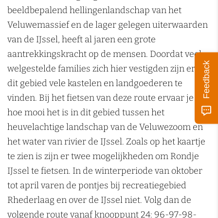
k
beeldbepalend hellingenlandschap van het
e
Veluwemassief en de lager gelegen uiterwaarden
n
van de IJssel, heeft al jaren een grote
aantrekkingskracht op de mensen. Doordat veel
Feedback
welgestelde families zich hier vestigden zijn er in
dit gebied vele kastelen en landgoederen te
vinden. Bij het fietsen van deze route ervaar je zelf
hoe mooi het is in dit gebied tussen het
heuvelachtige landschap van de Veluwezoom en
het water van rivier de IJssel. Zoals op het kaartje
te zien is zijn er twee mogelijkheden om Rondje
IJssel te fietsen. In de winterperiode van oktober
tot april varen de pontjes bij recreatiegebied
Rhederlaag en over de IJssel niet. Volg dan de
volgende route vanaf knooppunt 24: 96-97-98-