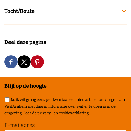
Tocht/Route
Deel deze pagina
D
D
D
e
e
e
e
e
e
Blijf op de hoogte
l
l
l
Ja, ik wil graag eens per kwartaal een nieuwsbrief ontvangen van
d
d
d
VisitArnhem met daarin informatie over wat er te doen is in de
e
e
e
omgeving.
Lees de privacy- en cookieverklaring.
z
z
z
E-mailadres
e
e
e