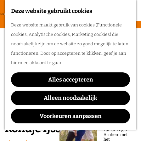
heerlijke zomer
in de regio
Deze website gebruikt cookies
F
Arnhem.
G
a
M
Deze website maakt gebruik van cookies (Functionele
a
v
e
cookies, Analytische cookies, Marketing cookies) die
n
Routes
o
n
noodzakelijk zijn om de website zo goed mogelijk te laten
a
r
u
functioneren. Door op accepteren te klikken, geef je aan
a
Wandelen
i
hiermee akkoord te gaan.
r
Fietsen
e
d
Routeplanner
t
Alles accepteren
e
e
Ga op pad in
h
Alleen noodzakelijk
n
onze regio!
o
m
Voorkeuren aanpassen
Ontdek de
natuur en rijke
e
Rondje IJssel
geschiedenis
van de regio
p
Arnhem met
het