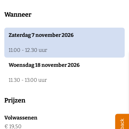
k
k
a
Wanneer
e
v
n
n
a
R
n
o
Zaterdag 7 november 2026
R
z
o
e
11.00 - 12.30 uur
z
n
Woensdag 18 november 2026
e
d
n
a
11.30 - 13.00 uur
d
a
a
l
Prijzen
a
’
l
Volwassenen
’
€ 19,50