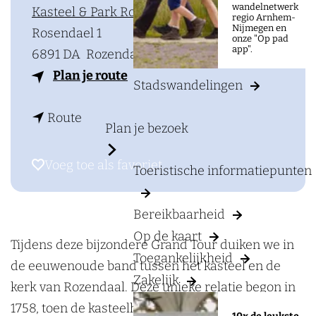
a
wandelnetwerk
Kasteel & Park Rosendael
regio Arnhem-
g
Nijmegen en
Rosendael 1
onze "Op pad
e
app".
6891 DA
Rozendaal
n
Plan je route
Stadswandelingen
a
n
a
Route
Plan je bezoek
a
r
a
G
Voeg toe als favoriet
Voeg toe als favoriet
Toeristische informatiepunten
r
r
G
a
Bereikbaarheid
r
n
Op de kaart
a
d
Tijdens deze bijzondere Grand Tour duiken we in
Toegankelijkheid
n
T
de eeuwenoude band tussen het kasteel en de
Zakelijk
d
o
kerk van Rozendaal. Deze unieke relatie begon in
T
u
1758, toen de kasteelheer Lubbert Adolf Torck