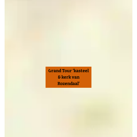
Grand Tour ‘kasteel
& kerk van
Rozendaal’