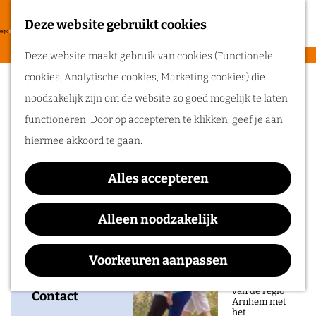
heerlijke zomer
in de regio
Deze website gebruikt cookies
F
Arnhem.
G
a
M
Deze website maakt gebruik van cookies (Functionele
a
Grand Tour ‘kasteel &
v
e
cookies, Analytische cookies, Marketing cookies) die
n
Routes
o
n
kerk van Rozendaal’
noodzakelijk zijn om de website zo goed mogelijk te laten
a
r
u
functioneren. Door op accepteren te klikken, geef je aan
a
Wandelen
i
hiermee akkoord te gaan.
r
Fietsen
e
d
Waar:
Wanneer:
Routeplanner
t
Alles accepteren
e
Kasteel & Park
7 november, 18
e
Ga op pad in
h
Rosendael
november
Alleen noodzakelijk
n
onze regio!
o
m
Voorkeuren aanpassen
Ontdek de
natuur en rijke
e
geschiedenis
van de regio
p
Contact
Arnhem met
het