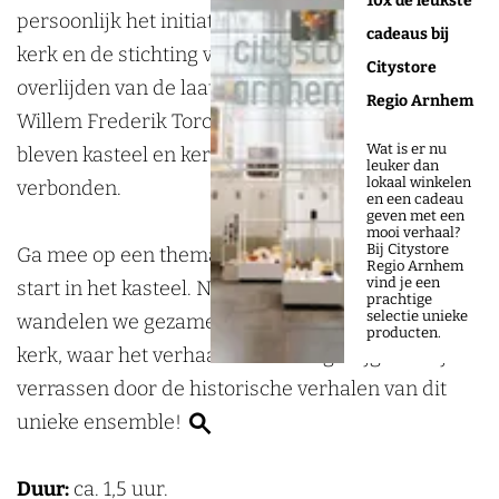
10x de leukste
o
r
persoonlijk het initiatief nam voor de bouw van de
cadeaus bij
u
‘
kerk en de stichting van de gemeente. Tot aan het
Citystore
r
k
overlijden van de laatste adellijke bewoner,
Regio Arnhem
‘
a
Willem Frederik Torck baron van Pallandt in 1977,
Wat is er nu
k
s
bleven kasteel en kerk onlosmakelijk met elkaar
leuker dan
lokaal winkelen
a
t
verbonden.
en een cadeau
geven met een
s
e
mooi verhaal?
Bij Citystore
t
e
Ga mee op een thematische ontdekkingsreis die
Regio Arnhem
vind je een
e
l
start in het kasteel. Na een boeiende rondleiding
prachtige
selectie unieke
e
&
wandelen we gezamenlijk naar de nabijgelegen
producten.
l
k
kerk, waar het verhaal een vervolg krijgt. Laat je
&
e
verrassen door de historische verhalen van dit
Z
k
r
unieke ensemble!
o
e
k
e
r
v
Duur:
ca. 1,5 uur.