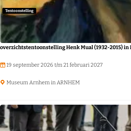
r
Tentoonstelling
o
p
:
overzichtstentoonstelling Henk Mual (1932-2015) 
o
19 september 2026 t/m 21 februari 2027
v
e
Museum Arnhem in ARNHEM
r
z
i
c
h