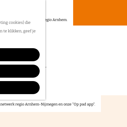
een heerlijke zomer in de regio Arnhem.
ting cookies) die
 te klikken, geef je
llingen tot markten,
n de UITagenda van
elnetwerk regio Arnhem-Nijmegen en onze "Op pad app".