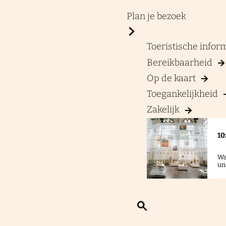
a
g
Plan je bezoek
e
Toeristische info
Bereikbaarheid
Op de kaart
Toegankelijkheid
Zakelijk
10
Wa
un
Z
o