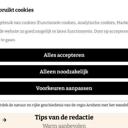
merpret in de regio Arnhem
bruikt cookies
tdek de leukste zomeruitjes, zwemplekken, festivals en vakantietips voor 
ebruik van cookies (Functionele cookies, Analytische cookies, Marke
de website zo goed mogelijk te laten functioneren. Door op accepteren
UITagenda
te gaan.
Alles accepteren
 binnenkort te doen is in regio Arnhem? Van tentoonste
Alleen noodzakelijk
ten tot workshops. Je vindt het complete overzicht i
regio Arnhem.
Voorkeuren aanpassen
 op pad in onze regio!
tdek de natuur en rijke geschiedenis van de regio Arnhem met het wand
Tips van de redactie
Warm aanbevolen