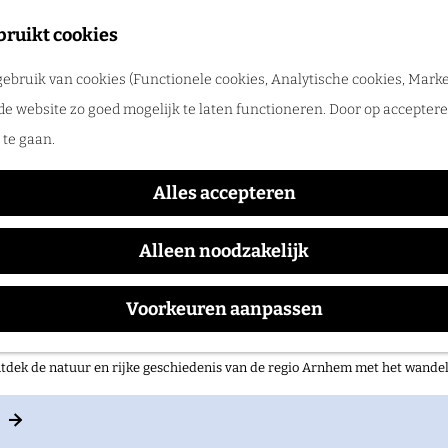
merpret in de regio Arnhem
bruikt cookies
tdek de leukste zomeruitjes, zwemplekken, festivals en vakantietips voor 
ebruik van cookies (Functionele cookies, Analytische cookies, Marke
-Ginkel en de drie gesneu
de website zo goed mogelijk te laten functioneren. Door op accepteren
te gaan.
Alles accepteren
Alleen noodzakelijk
Voorkeuren aanpassen
 op pad in onze regio!
tdek de natuur en rijke geschiedenis van de regio Arnhem met het wand