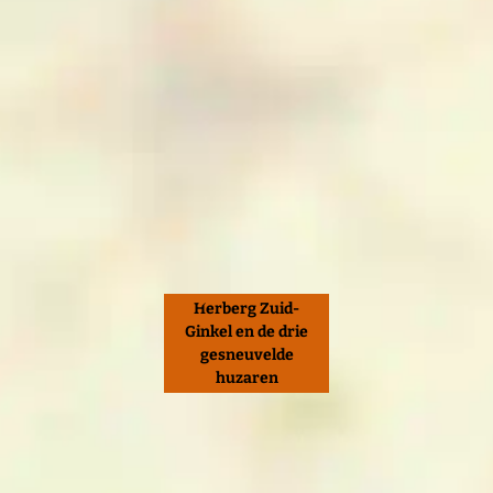
Herberg Zuid-
Ginkel en de drie
gesneuvelde
huzaren