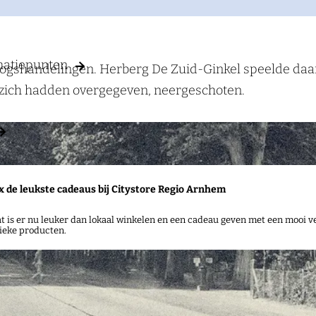
rmatiepunten
rlogshandelingen. Herberg De Zuid-Ginkel speelde daarb
zij zich hadden overgegeven, neergeschoten.
x de leukste cadeaus bij Citystore Regio Arnhem
t is er nu leuker dan lokaal winkelen en een cadeau geven met een mooi ve
ieke producten.