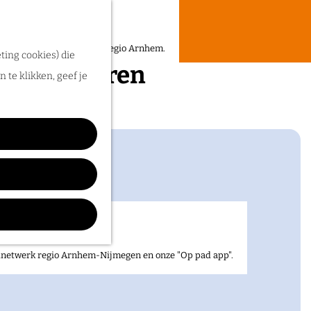
een heerlijke zomer in de regio Arnhem.
ting cookies) die
velde huzaren
 te klikken, geef je
elnetwerk regio Arnhem-Nijmegen en onze "Op pad app".