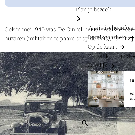
a
H
g
Plan je bezoek
e
e
r
Toeristische info
b
Ook in mei 1940 was ‘De Ginkel’ het tafereel van oo
Bereikbaarheid
e
huzaren (militairen te paard of op de fiets), nadat 
Op de kaart
r
Toegankelijkheid
g
Z
Zakelijk
u
10
i
d
Wa
un
-
G
i
Z
n
o