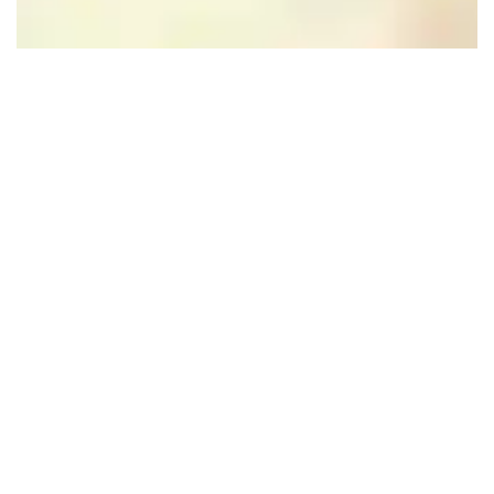
Leaflet
|
Powered by Esri | Esri, HERE, Garmin, USGS, Intermap, INCREMENT P, NRCAN, Esri
Japan, METI, Esri China (Hong Kong), NOSTRA, © OpenStreetMap contributors, and the GIS User
Community
In de buurt
Ook interessant