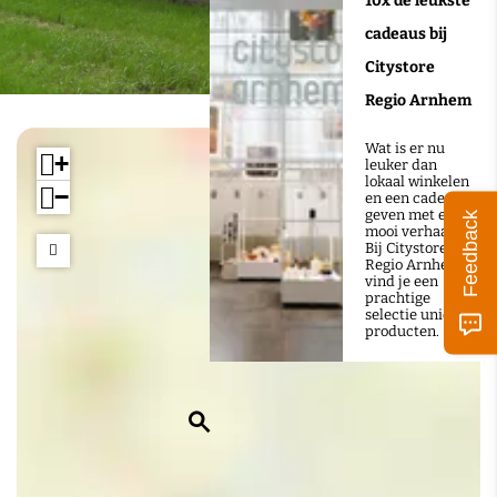
10x de leukste
I
cadeaus bij
I
Citystore
Regio Arnhem
Wat is er nu
+
leuker dan
lokaal winkelen
−
en een cadeau
geven met een
Feedback
mooi verhaal?
Bij Citystore
Regio Arnhem
vind je een
prachtige
selectie unieke
producten.
Z
o
e