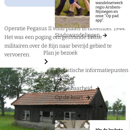
a
O
wandelnetwerk
regio Arnhem-
g
p
Nijmegen en
onze "Op pad
e
e
app".
r
Operatie Pegasus II vond plaats in november 1944.
Stadswandelingen
a
Het was een poging om gestrande Britse
t
militairen over de Rijn naar bevrijd gebied te
Plan je bezoek
i
vervoeren.
e
Toeristische informatiepunten
P
e
Bereikbaarheid
g
Op de kaart
a
Toegankelijkheid
s
u
Zakelijk
s