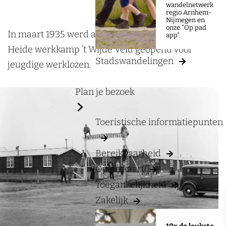
a
e
wandelnetwerk
regio Arnhem-
g
r
Nijmegen en
onze "Op pad
e
k
In maart 1935 werd aan de rand van de Ginkelse
app".
k
Heide werkkamp ’t Wijde Veld geopend voor
Stadswandelingen
a
jeugdige werklozen.
m
Plan je bezoek
p
’
Toeristische informatiepunten
t
W
Bereikbaarheid
i
Op de kaart
j
Toegankelijkheid
d
e
Zakelijk
V