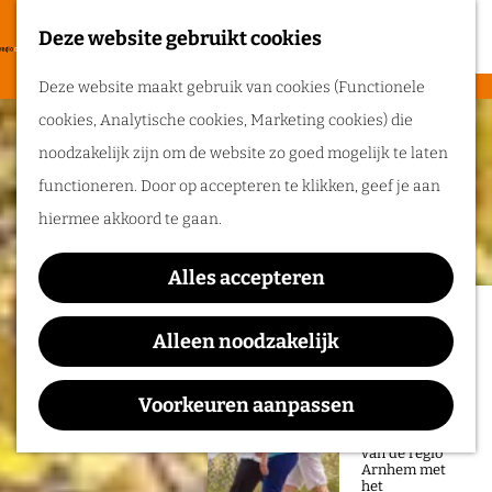
heerlijke zomer
in de regio
Deze website gebruikt cookies
F
Arnhem.
G
a
M
Deze website maakt gebruik van cookies (Functionele
a
v
e
cookies, Analytische cookies, Marketing cookies) die
n
Routes
o
n
noodzakelijk zijn om de website zo goed mogelijk te laten
a
r
u
functioneren. Door op accepteren te klikken, geef je aan
a
Wandelen
i
hiermee akkoord te gaan.
r
Fietsen
e
d
Routeplanner
t
Alles accepteren
e
e
Ga op pad in
h
Alleen noodzakelijk
n
onze regio!
o
m
Voorkeuren aanpassen
Ontdek de
natuur en rijke
e
geschiedenis
van de regio
p
Arnhem met
het