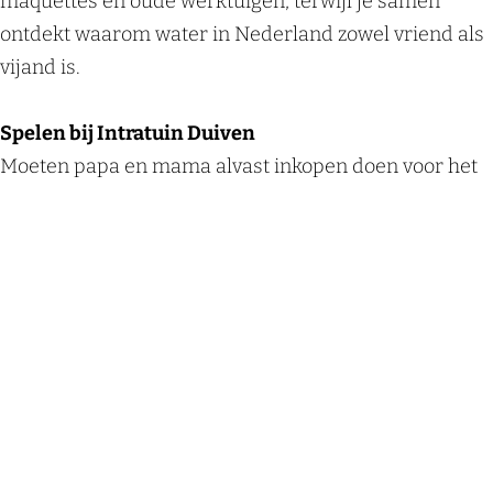
maquettes en oude werktuigen, terwijl je samen
ontdekt waarom water in Nederland zowel vriend als
vijand is.
Spelen bij Intratuin Duiven
Moeten papa en mama alvast inkopen doen voor het
voorjaar? Dan vermaken kinderen zich prima bij
Intratuin Duiven
. Hier vind je een grote binnen- én
buitenspeeltuin, zodat er altijd gespeeld kan worden
– weer of geen weer. Glijden, springen en klimmen
maken hongerig, maar ook daar is aan gedacht: in het
restaurant kun je gezellig samen iets eten of drinken.