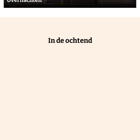
a
c
h
t
In de ochtend
e
n