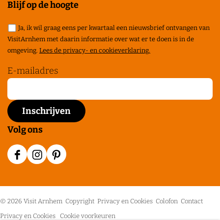
e
e
e
Blijf op de hoogte
l
l
l
Ja, ik wil graag eens per kwartaal een nieuwsbrief ontvangen van
d
d
d
VisitArnhem met daarin informatie over wat er te doen is in de
e
e
e
omgeving.
Lees de privacy- en cookieverklaring.
z
z
z
E-mailadres
e
e
e
p
p
p
a
a
a
g
g
g
Volg ons
i
i
i
n
n
n
F
I
P
a
a
a
a
n
i
o
o
o
c
s
n
p
p
p
© 2026 Visit Arnhem
Copyright
Privacy en Cookies
Colofon
Contact
e
t
t
F
X
P
Privacy en Cookies
Cookie voorkeuren
b
a
e