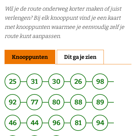
Wil je de route onderweg korter maken of juist
verlengen? Bij elk knooppunt vind je een kaart
met knooppunten waarmee je eenvoudig zelf je
route kunt aanpassen.
Knooppunten
Dit ga je zien
25
31
30
26
98
92
77
80
88
89
46
44
96
81
94