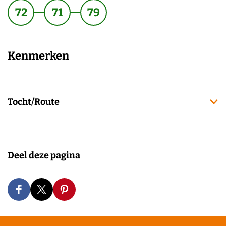
72
71
79
Kenmerken
Tocht/Route
Deel deze pagina
D
D
D
e
e
e