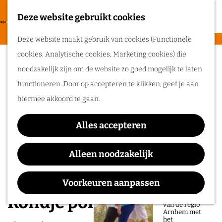
heerlijke zomer
in de regio
Deze website gebruikt cookies
F
Arnhem.
G
a
M
Deze website maakt gebruik van cookies (Functionele
a
v
e
cookies, Analytische cookies, Marketing cookies) die
n
Routes
o
n
noodzakelijk zijn om de website zo goed mogelijk te laten
a
r
u
functioneren. Door op accepteren te klikken, geef je aan
a
Wandelen
i
hiermee akkoord te gaan.
r
Fietsen
e
d
Routeplanner
t
Alles accepteren
e
e
Ga op pad in
h
Alleen noodzakelijk
n
onze regio!
o
m
Voorkeuren aanpassen
Ontdek de
natuur en rijke
e
Rondje pontje
geschiedenis
van de regio
p
Arnhem met
het