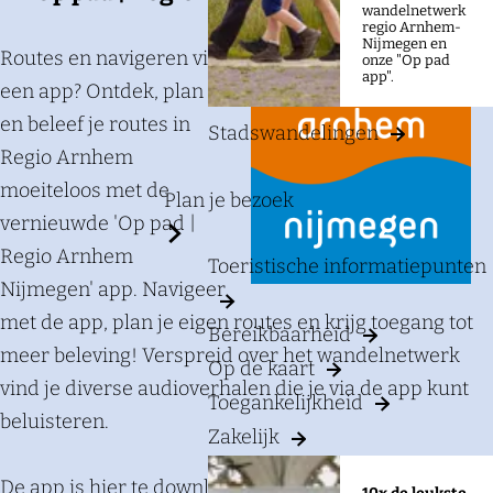
a
wandelnetwerk
regio Arnhem-
g
Nijmegen en
Routes en navigeren via
onze "Op pad
e
app".
een app? Ontdek, plan
en beleef je routes in
Stadswandelingen
Regio Arnhem
moeiteloos met de
Plan je bezoek
vernieuwde 'Op pad |
Regio Arnhem
Toeristische informatiepunten
Nijmegen' app. Navigeer
met de app, plan je eigen routes en krijg toegang tot
Bereikbaarheid
meer beleving! Verspreid over het wandelnetwerk
Op de kaart
vind je diverse audioverhalen die je via de app kunt
Toegankelijkheid
beluisteren.
Zakelijk
De app is hier te downloaden