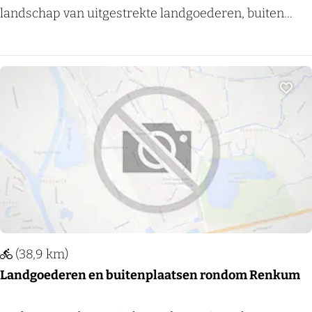
a
landschap van uitgestrekte landgoederen, buiten...
n
g
s
k
Voeg
a
s
t
e
l
e
n
(38,9 km)
e
Landgoederen en buitenplaatsen rondom Renkum
n
l