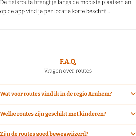
L
De fietsroute brengt je langs de mooiste plaatsen en
a
a
op de app vind je per locatie korte beschrij...
n
n
d
d
g
g
o
o
e
e
d
F.A.Q.
d
e
Vragen over routes
e
r
r
e
e
Wat voor routes vind ik in de regio Arnhem?
n
n
-
e
Welke routes zijn geschikt met kinderen?
W
n
e
b
s
Zijn de routes goed bewegwijzerd?