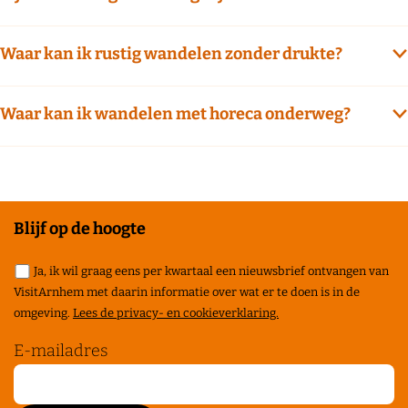
u
t
i
Waar kan ik rustig wandelen zonder drukte?
t
e
Waar kan ik wandelen met horeca onderweg?
n
p
l
a
a
Blijf op de hoogte
t
Ja, ik wil graag eens per kwartaal een nieuwsbrief ontvangen van
s
VisitArnhem met daarin informatie over wat er te doen is in de
e
omgeving.
Lees de privacy- en cookieverklaring.
n
E-mailadres
r
o