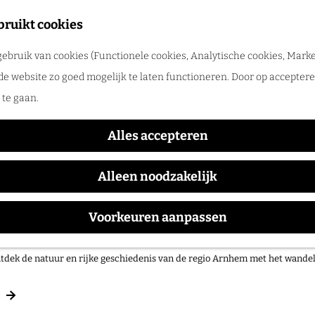
merpret in de regio Arnhem
bruikt cookies
tdek de leukste zomeruitjes, zwemplekken, festivals en vakantietips voor 
ebruik van cookies (Functionele cookies, Analytische cookies, Marke
de website zo goed mogelijk te laten functioneren. Door op accepteren
te gaan.
Alles accepteren
Alleen noodzakelijk
Voorkeuren aanpassen
 op pad in onze regio!
tdek de natuur en rijke geschiedenis van de regio Arnhem met het wand