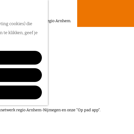
een heerlijke zomer in de regio Arnhem.
ting cookies) die
 te klikken, geef je
elnetwerk regio Arnhem-Nijmegen en onze "Op pad app".