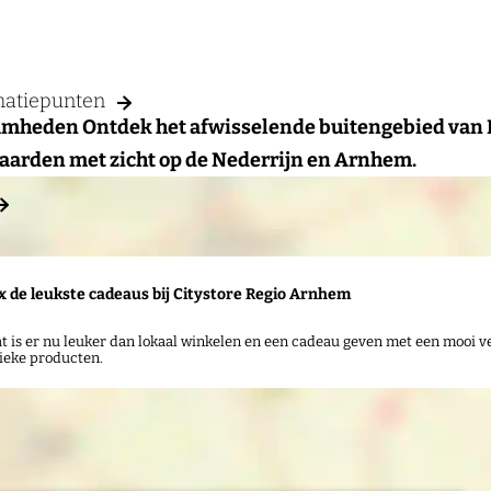
rmatiepunten
rkzaamheden Ontdek het afwisselende buitengebied van
waarden met zicht op de Nederrijn en Arnhem.
x de leukste cadeaus bij Citystore Regio Arnhem
a
t is er nu leuker dan lokaal winkelen en een cadeau geven met een mooi ve
ieke producten.
d
d
r
e
s
s