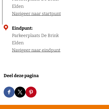
Elden
Navigeer naar startpunt
Eindpunt:
Parkeerplaats De Brink
Elden
Navigeer naar eindpunt
Deel deze pagina
D
D
D
e
e
e