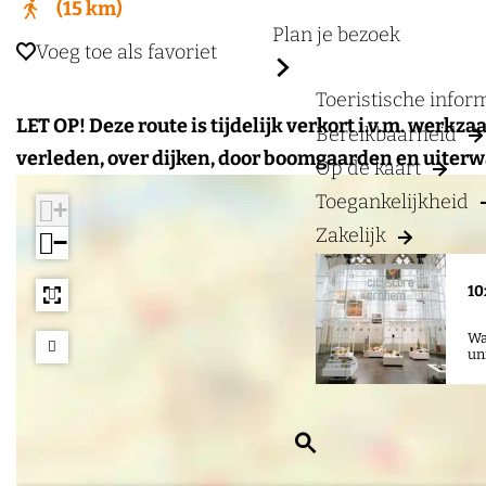
a
15 km
g
Plan je bezoek
Voeg toe als favoriet
Voeg toe als favoriet
e
Toeristische info
LET OP! Deze route is tijdelijk verkort i.v.m. we
Bereikbaarheid
verleden, over dijken, door boomgaarden en uiter
Op de kaart
Toegankelijkheid
+
Zakelijk
−
10
Wa
un
Z
o