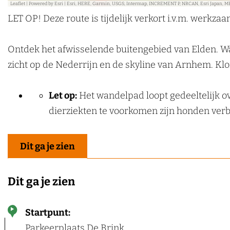
Leaflet
|
Powered by Esri | Esri, HERE, Garmin, USGS, Intermap, INCREMENT P, NRCAN, Esri Japan, M
e
LET OP! Deze route is tijdelijk verkort i.v.m. werkz
k
e
Ontdek het afwisselende buitengebied van Elden. W
n
zicht op de Nederrijn en de skyline van Arnhem. Kl
Let op:
Het wandelpad loopt gedeeltelijk ov
dierziekten te voorkomen zijn honden ver
Dit ga je zien
Dit ga je zien
Startpunt:
Parkeerplaats De Brink