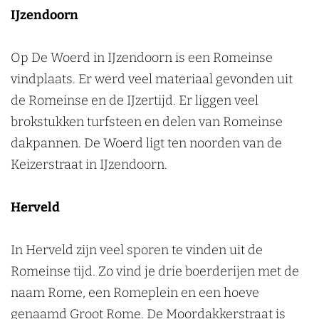
w
k
IJzendoorn
e
&
e
L
n
Op De Woerd in IJzendoorn is een Romeinse
i
n
vindplaats. Er werd veel materiaal gevonden uit
g
de Romeinse en de IJzertijd. Er liggen veel
e
w
brokstukken turfsteen en delen van Romeinse
a
dakpannen. De Woerd ligt ten noorden van de
a
r
Keizerstraat in IJzendoorn.
d
Herveld
In Herveld zijn veel sporen te vinden uit de
Romeinse tijd. Zo vind je drie boerderijen met de
naam Rome, een Romeplein en een hoeve
genaamd Groot Rome. De Moordakkerstraat is