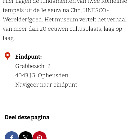
S
Hier liggen de fundamenten van twee Romeinse
O
l
p
tempels uit de 1e eeuw na Chr., UNESCO-
v
h
e
Werelderfgoed. Het museum vertelt het verhaal
e
e
e
van meer dan 20 eeuwen cultusplaats, laag op
r
t
s
laag.
b
W
e
a
T
Eindpunt:
t
p
e
Grebbezicht 2
u
e
m
4043 JG
Opheusden
w
n
p
Navigeer naar eindpunt
e
v
e
&
a
l
L
n
-
i
Deel deze pagina
E
K
n
l
e
g
s