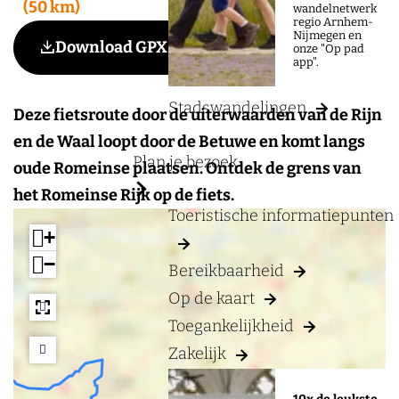
a
50 km
wandelnetwerk
regio Arnhem-
g
Nijmegen en
Voeg toe als favoriet
Download GPX
Voeg toe als favoriet
onze "Op pad
e
app".
Stadswandelingen
Deze fietsroute door de uiterwaarden van de Rijn
en de Waal loopt door de Betuwe en komt langs
Plan je bezoek
oude Romeinse plaatsen. Ontdek de grens van
het Romeinse Rijk op de fiets.
Toeristische informatiepunten
+
−
Bereikbaarheid
Op de kaart
Toegankelijkheid
Zakelijk