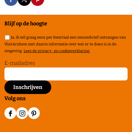
r
D
D
D
e
t
k
e
e
e
w
m
e
e
e
a
Blijf op de hoogte
u
l
l
l
a
s
Ja, ik wil graag eens per kwartaal een nieuwsbrief ontvangen van
d
d
d
r
VisitArnhem met daarin informatie over wat er te doen is in de
e
e
e
e
d
omgeving.
Lees de privacy- en cookieverklaring.
u
z
z
z
m
E-mailadres
e
e
e
p
p
p
a
a
a
g
g
g
Volg ons
i
i
i
n
n
n
F
I
P
a
a
a
a
n
i
o
o
o