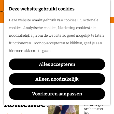
heerlijke zomer
in de regio
Deze website gebruikt cookies
F
Arnhem.
G
a
M
Deze website maakt gebruik van cookies (Functionele
a
v
e
cookies, Analytische cookies, Marketing cookies) die
n
Routes
o
n
noodzakelijk zijn om de website zo goed mogelijk te laten
a
r
u
functioneren. Door op accepteren te klikken, geef je aan
a
Wandelen
i
hiermee akkoord te gaan.
r
Fietsen
e
d
Routeplanner
t
Alles accepteren
e
e
Ga op pad in
h
Alleen noodzakelijk
n
onze regio!
o
m
Voorkeuren aanpassen
Ontdek de
natuur en rijke
e
Romeinse Limes-route
geschiedenis
van de regio
p
Arnhem met
het