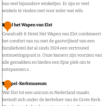
y
van veel bijzondere winkeltjes. Er zijn er veel
c
B
winkels te vinden met voor ieder wat wils.
h
e
t
d
W
Hotel het Wapen van Elst
4
t
&
i
Grandcafé & Hotel Het Wapen van Elst combineert
o
B
n
het comfort van nu met de gastvrijheid van een
r
r
k
familiehotel dat al sinds 1924 een vertrouwd
e
e
e
ontmoetingspunt is. Onze kamers zijn voorzien van
n
a
l
alle gemakken en bieden een fijne plek om te
f
k
e
ontspannen.s.
o
f
n
r
a
i
H
Tempel-Kerkmuseum
5
t
s
n
o
D
Wat Elst tot een unicum in Nederland maakt,
t
d
t
e
bevindt zich onder de kerkvloer van de Grote Kerk.
e
e