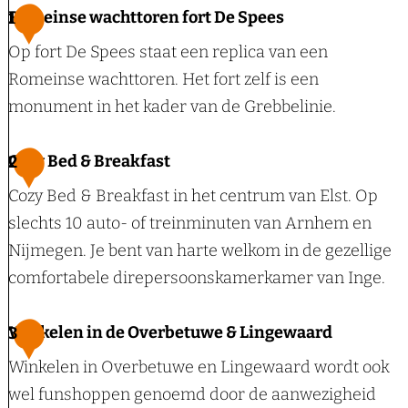
Romeinse wachttoren fort De Spees
1
Op fort De Spees staat een replica van een
Romeinse wachttoren. Het fort zelf is een
monument in het kader van de Grebbelinie.
R
Cozy Bed & Breakfast
2
o
Cozy Bed & Breakfast in het centrum van Elst. Op
m
slechts 10 auto- of treinminuten van Arnhem en
e
Nijmegen. Je bent van harte welkom in de gezellige
i
comfortabele direpersoonskamerkamer van Inge.
n
s
C
Winkelen in de Overbetuwe & Lingewaard
3
e
o
Winkelen in Overbetuwe en Lingewaard wordt ook
w
z
wel funshoppen genoemd door de aanwezigheid
a