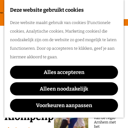
heerlijke zomer
in de regio
Deze website gebruikt cookies
F
Arnhem.
G
a
M
Deze website maakt gebruik van cookies (Functionele
a
v
e
cookies, Analytische cookies, Marketing cookies) die
n
Routes
o
n
noodzakelijk zijn om de website zo goed mogelijk te laten
a
r
u
functioneren. Door op accepteren te klikken, geef je aan
a
Wandelen
i
hiermee akkoord te gaan.
r
Fietsen
e
d
Routeplanner
t
Alles accepteren
e
e
Ga op pad in
h
Alleen noodzakelijk
n
onze regio!
o
m
Voorkeuren aanpassen
Ontdek de
natuur en rijke
e
Klompenpad: Zeegsepad
geschiedenis
van de regio
p
Arnhem met
het