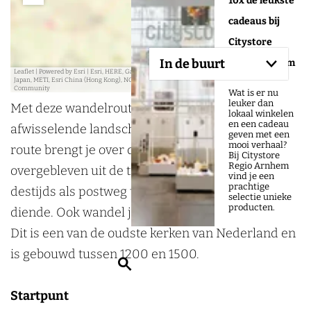
10x de leukste
cadeaus bij
Citystore
In de buurt
Regio Arnhem
Leaflet
|
Powered by Esri | Esri, HERE, Garmin, USGS, Intermap, INCREMENT P, NRCAN, Esri
Japan, METI, Esri China (Hong Kong), NOSTRA, © OpenStreetMap contributors, and the GIS User
Community
Wat is er nu
leuker dan
Met deze wandelroute van 6 km ontdek je het
lokaal winkelen
en een cadeau
afwisselende landschap van Ressen. Deze brengt
geven met een
mooi verhaal?
route brengt je over de Postweg. Deze weg is nog
Bij Citystore
Regio Arnhem
overgebleven uit de tijd van de Romeinen, wat
vind je een
prachtige
destijds als postweg tussen Arnhem en Nijmegen
selectie unieke
producten.
diende. Ook wandel je langs de kerk van Ressen.
Dit is een van de oudste kerken van Nederland en
is gebouwd tussen 1200 en 1500.
Z
o
Startpunt
e