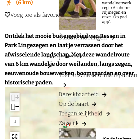
a
6 km
wandelnetwerk
regio Arnhem-
g
Nijmegen en
Voeg toe als favoriet
Voeg toe als favoriet
onze "Op pad
e
app".
Ontdek het mooie buitengebied van Ressen in
Stadswandelingen
Park Lingezegen en laat je verrassen door het
afwisselende landschap. Met deze wandelroute
Plan je bezoek
van 6 km wandel je door weilanden, langs zegen,
eeuwenoude bouwwerken, boomgaarden en over
Toeristische informatiepunten
historische paden.
Bereikbaarheid
+
Op de kaart
−
Toegankelijkheid
Zakelijk
1
1