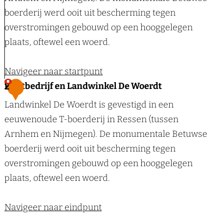
boerderij werd ooit uit bescherming tegen
overstromingen gebouwd op een hooggelegen
plaats, oftewel een woerd.
Navigeer naar startpunt
F
Fruitbedrijf en Landwinkel De Woerdt
2
r
Landwinkel De Woerdt is gevestigd in een
u
eeuwenoude T-boerderij in Ressen (tussen
i
Arnhem en Nijmegen). De monumentale Betuwse
t
boerderij werd ooit uit bescherming tegen
b
overstromingen gebouwd op een hooggelegen
e
plaats, oftewel een woerd.
d
r
Navigeer naar eindpunt
i