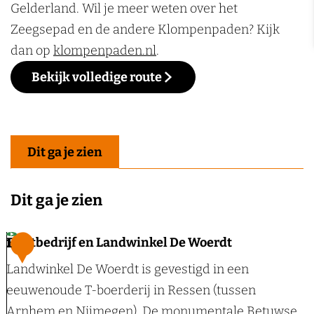
Gelderland. Wil je meer weten over het
Zeegsepad en de andere Klompenpaden? Kijk
dan op
klompenpaden.nl
.
Bekijk volledige route
Dit ga je zien
Dit ga je zien
Fruitbedrijf en Landwinkel De Woerdt
1
Landwinkel De Woerdt is gevestigd in een
eeuwenoude T-boerderij in Ressen (tussen
Arnhem en Nijmegen). De monumentale Betuwse