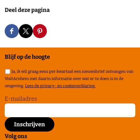
Deel deze pagina
D
D
D
e
e
e
e
e
e
Blijf op de hoogte
l
l
l
Ja, ik wil graag eens per kwartaal een nieuwsbrief ontvangen van
d
d
d
VisitArnhem met daarin informatie over wat er te doen is in de
e
e
e
omgeving.
Lees de privacy- en cookieverklaring.
z
z
z
E-mailadres
e
e
e
p
p
p
a
a
a
g
g
g
Volg ons
i
i
i