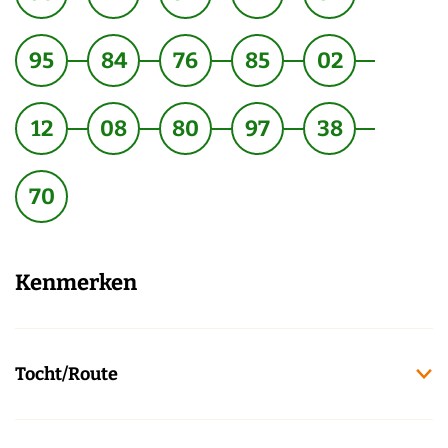
95
84
76
85
02
12
08
80
97
38
70
Kenmerken
Tocht/Route