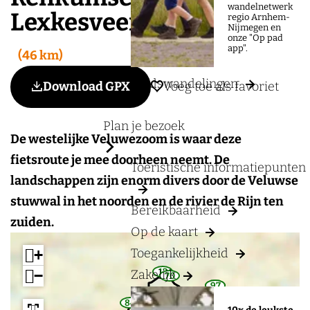
a
wandelnetwerk
Lexkesveer
regio Arnhem-
g
Nijmegen en
onze "Op pad
e
app".
46 km
Stadswandelingen
Voeg toe als favoriet
Download GPX
Voeg toe als favoriet
Plan je bezoek
De westelijke Veluwezoom is waar deze
fietsroute je mee doorheen neemt. De
Toeristische informatiepunten
landschappen zijn enorm divers door de Veluwse
stuwwal in het noorden en de rivier de Rijn ten
Bereikbaarheid
zuiden.
Op de kaart
Toegankelijkheid
+
12
−
Zakelijk
w
70
w
a
97
97
a
w
w
y
85
y
a
a
w
45
84
p
w
w
p
1
y
y