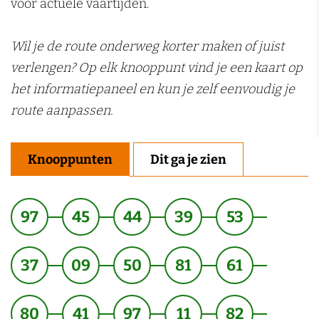
voor actuele vaartijden.
Wil je de route onderweg korter maken of juist
verlengen? Op elk knooppunt vind je een kaart op
het informatiepaneel en kun je zelf eenvoudig je
route aanpassen.
Knooppunten
Dit ga je zien
97
45
44
39
53
37
09
50
81
61
80
41
97
11
82