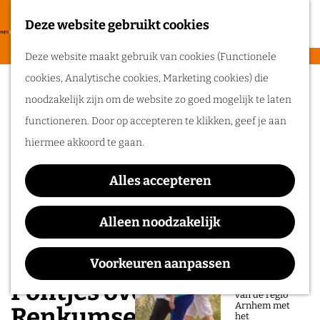
heerlijke zomer
in de regio
Deze website gebruikt cookies
F
Arnhem.
G
a
M
Deze website maakt gebruik van cookies (Functionele
a
v
e
cookies, Analytische cookies, Marketing cookies) die
n
Routes
o
n
noodzakelijk zijn om de website zo goed mogelijk te laten
a
r
u
functioneren. Door op accepteren te klikken, geef je aan
a
Wandelen
i
hiermee akkoord te gaan.
r
Fietsen
e
d
Routeplanner
t
Alles accepteren
e
e
Ga op pad in
h
Alleen noodzakelijk
n
onze regio!
o
m
Voorkeuren aanpassen
Ontdek de
natuur en rijke
e
Pontjes over de Rijn -
geschiedenis
van de regio
p
Arnhem met
Renkumse veer en
het