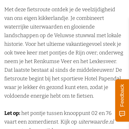
k
Met deze fietsroute ontdek je de veelzijdigheid
e
van ons eigen kikkerlandje. Je combineert
n
waterrijke uiterwaarden en glooiende
landschappen op de Veluwse stuwwal met lokale
historie. Voor het ultieme vakantiegevoel steek je
ook twee keer met pontjes de Rijn over; onderweg
neem je het Renkumse Veer en het Lexkesveer.
Dat laatste bestaat al sinds de middeleeuwen! De
fietsroute begint bij het sportieve Hotel Papendal,
Feedback
waar je lekker én gezond kunt eten, zodat je
voldoende energie hebt om te fietsen.
Let op:
het pontje tussen knooppunt 02 en 76
vaart een zomerdienst. Kijk op
uiterwaarde.nl