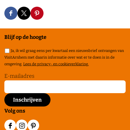
D
D
D
e
e
e
e
e
e
Blijf op de hoogte
l
l
l
Ja, ik wil graag eens per kwartaal een nieuwsbrief ontvangen van
d
d
d
VisitArnhem met daarin informatie over wat er te doen is in de
e
e
e
omgeving.
Lees de privacy- en cookieverklaring.
z
z
z
E-mailadres
e
e
e
p
p
p
a
a
a
g
g
g
Volg ons
i
i
i
n
n
n
F
I
P