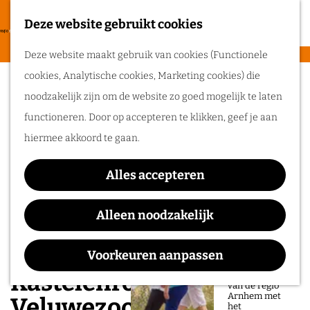
heerlijke zomer
in de regio
Deze website gebruikt cookies
F
Arnhem.
G
a
M
Deze website maakt gebruik van cookies (Functionele
a
v
e
cookies, Analytische cookies, Marketing cookies) die
n
Routes
o
n
noodzakelijk zijn om de website zo goed mogelijk te laten
a
r
u
functioneren. Door op accepteren te klikken, geef je aan
a
Wandelen
i
hiermee akkoord te gaan.
r
Fietsen
e
d
Routeplanner
t
Alles accepteren
e
e
Ga op pad in
h
Alleen noodzakelijk
n
onze regio!
o
m
Voorkeuren aanpassen
Ontdek de
natuur en rijke
e
Kastelenroute
geschiedenis
van de regio
p
Arnhem met
Veluwezoom
het