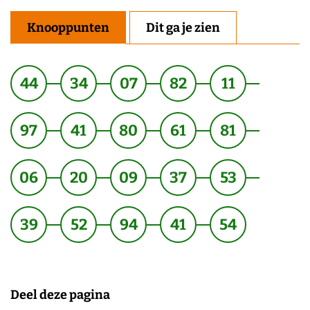
Knooppunten
Dit ga je zien
44
34
07
82
11
97
41
80
61
81
06
20
09
37
53
39
52
94
41
54
Deel deze pagina