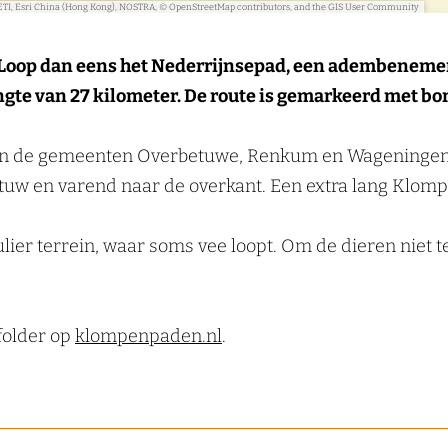
ETI, Esri China (Hong Kong), NOSTRA, © OpenStreetMap contributors, and the GIS User Community
 Loop dan eens het Nederrijnsepad, een adembeneme
ngte van 27 kilometer. De route is gemarkeerd met bo
van de gemeenten Overbetuwe, Renkum en Wageningen. 
 stuw en varend naar de overkant. Een extra lang Klom
lier terrein, waar soms vee loopt. Om de dieren niet t
folder op
klompenpaden.nl
.