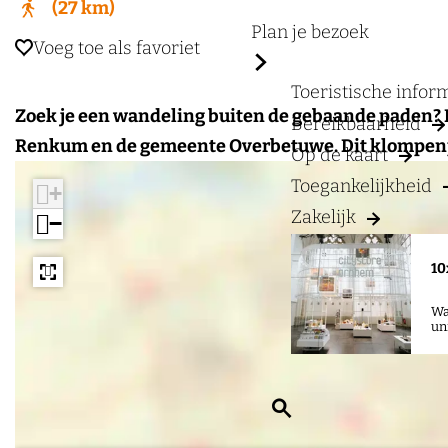
a
27 km
g
Plan je bezoek
Voeg toe als favoriet
Voeg toe als favoriet
e
Toeristische info
Zoek je een wandeling buiten de gebaande paden
Bereikbaarheid
Renkum en de gemeente Overbetuwe. Dit klompenpa
Op de kaart
Toegankelijkheid
+
Zakelijk
−
10
Wa
un
Z
o