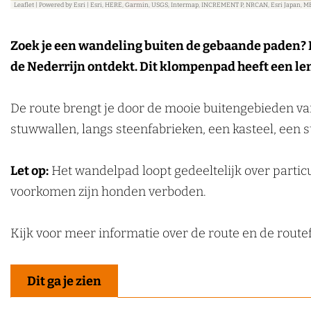
Leaflet
|
Powered by Esri | Esri, HERE, Garmin, USGS, Intermap, INCREMENT P, NRCAN, Esri Japan, M
e
k
Zoek je een wandeling buiten de gebaande paden?
e
de Nederrijn ontdekt. Dit klompenpad heeft een le
n
De route brengt je door de mooie buitengebieden 
stuwwallen, langs steenfabrieken, een kasteel, een
Let op:
Het wandelpad loopt gedeeltelijk over particu
voorkomen zijn honden verboden.
Kijk voor meer informatie over de route en de route
Dit ga je zien