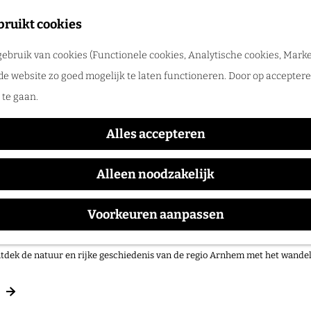
merpret in de regio Arnhem
bruikt cookies
tdek de leukste zomeruitjes, zwemplekken, festivals en vakantietips voor 
ebruik van cookies (Functionele cookies, Analytische cookies, Marke
de website zo goed mogelijk te laten functioneren. Door op accepteren
te gaan.
Alles accepteren
Alleen noodzakelijk
Voorkeuren aanpassen
 op pad in onze regio!
tdek de natuur en rijke geschiedenis van de regio Arnhem met het wand