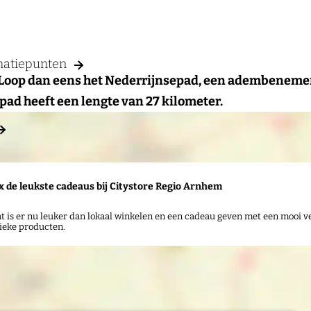
rmatiepunten
? Loop dan eens het Nederrijnsepad, een adembenem
d heeft een lengte van 27 kilometer.
x de leukste cadeaus bij Citystore Regio Arnhem
a
t is er nu leuker dan lokaal winkelen en een cadeau geven met een mooi ve
ieke producten.
d
d
r
e
s
s