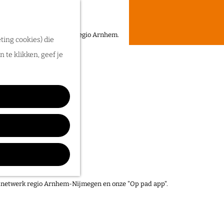
een heerlijke zomer in de regio Arnhem.
ting cookies) die
 te klikken, geef je
elnetwerk regio Arnhem-Nijmegen en onze "Op pad app".