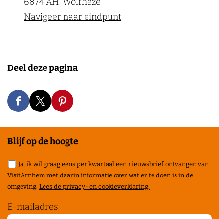
6874 AH
Wolfheze
Navigeer naar eindpunt
Deel deze pagina
D
D
D
e
e
e
e
e
e
Blijf op de hoogte
l
l
l
Ja, ik wil graag eens per kwartaal een nieuwsbrief ontvangen van
d
d
d
VisitArnhem met daarin informatie over wat er te doen is in de
e
e
e
omgeving.
Lees de privacy- en cookieverklaring.
z
z
z
E-mailadres
e
e
e