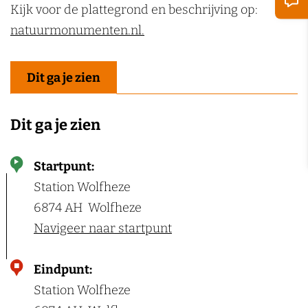
Kijk voor de plattegrond en beschrijving op:
k
natuurmonumenten.nl.
e
n
Dit ga je zien
Dit ga je zien
Startpunt:
Station Wolfheze
6874 AH
Wolfheze
Navigeer naar startpunt
Eindpunt:
Station Wolfheze