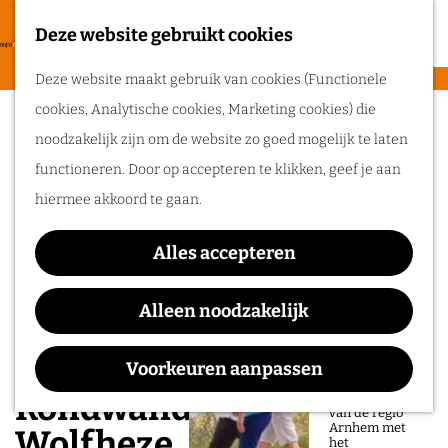
heerlijke zomer
in de regio
Deze website gebruikt cookies
F
Arnhem.
G
a
M
Deze website maakt gebruik van cookies (Functionele
a
v
e
cookies, Analytische cookies, Marketing cookies) die
n
Routes
o
n
noodzakelijk zijn om de website zo goed mogelijk te laten
a
r
u
functioneren. Door op accepteren te klikken, geef je aan
a
Wandelen
i
hiermee akkoord te gaan.
r
Fietsen
e
d
Routeplanner
t
Alles accepteren
e
e
Ga op pad in
h
Alleen noodzakelijk
n
onze regio!
o
m
Voorkeuren aanpassen
Ontdek de
natuur en rijke
e
Rondwandeling
geschiedenis
van de regio
p
Arnhem met
Wolfheze
het