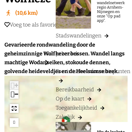
a
wandelnetwerk
regio Arnhem-
g
Nijmegen en
10,6 km
onze "Op pad
e
app".
Voeg toe als favoriet
Voeg toe als favoriet
Stadswandelingen
Gevarieerde rondwandeling door de
geheimzinnige Wolfhezer bossen. Wandel langs
Plan je bezoek
machtige Wodanseiken, stokoude dennen,
golvende heideveldjes en de Heelsumse beek.
Toeristische informatiepunten
+
Bereikbaarheid
−
Op de kaart
Toegankelijkheid
Zakelijk
a
d
d