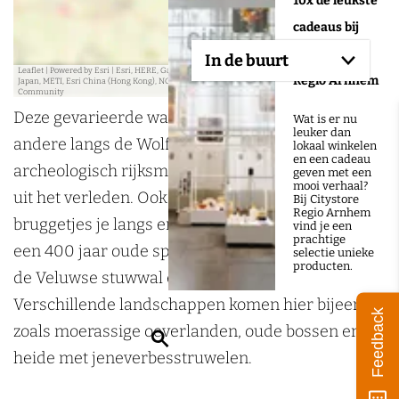
10x de leukste
r
cadeaus bij
e
s
Citystore
In de buurt
s
Leaflet
|
Powered by Esri | Esri, HERE, Garmin, USGS, Intermap, INCREMENT P, NRCAN, Esri
Regio Arnhem
Japan, METI, Esri China (Hong Kong), NOSTRA, © OpenStreetMap contributors, and the GIS User
Community
Deze gevarieerde wandelroute brengt je onder
Wat is er nu
leuker dan
andere langs de Wolfhezer heide, een
lokaal winkelen
en een cadeau
archeologisch rijksmonument boordevol sporen
geven met een
mooi verhaal?
uit het verleden. Ook leiden slingerpaadjes en
Bij Citystore
Regio Arnhem
bruggetjes je langs en over de Heelsumse beek,
vind je een
prachtige
een 400 jaar oude sprengenbeek op de grens van
selectie unieke
producten.
de Veluwse stuwwal en de uiterwaarden.
Verschillende landschappen komen hier bijeen,
Feedback
zoals moerassige oeverlanden, oude bossen en
Z
heide met jeneverbesstruwelen.
o
e