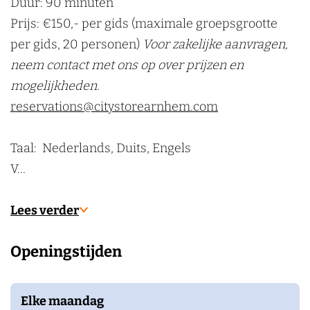
Duur: 90 minuten
r
t
s
r
k
Prijs: €150,- per gids (maximale groepsgrootte
e
o
t
e
e
per gids, 20 personen)
Voor zakelijke aanvragen,
R
r
o
R
n
neem contact met ons op over prijzen en
e
e
r
e
mogelijkheden.
g
R
e
g
reservations@citystorearnhem.com
i
e
R
i
o
g
e
o
Taal: Nederlands, Duits, Engels
A
i
g
A
V…
r
o
i
r
n
A
o
n
Lees verder
h
r
A
h
e
n
r
e
Openingstijden
m
h
n
m
)
e
h
)
Elke maandag
m
e