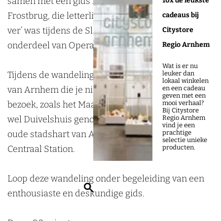
samen met een gids langs de beroemde John
10x de leukste
g
i
l
g
Frostbrug, die letterlijk en figuurlijk ‘een brug te
cadeaus bij
A
n
i
A
ver’ was tijdens de Slag om Arnhem, als
Citystore
r
g
n
r
onderdeel van Operatie Market Garden.
Regio Arnhem
n
A
g
n
h
r
A
h
Wat is er nu
leuker dan
Tijdens de wandeling loop je langs alle highlights
e
n
r
e
lokaal winkelen
en een cadeau
van Arnhem die je niet kan missen tijdens je
m
h
n
m
geven met een
mooi verhaal?
bezoek, zoals het Maarten van Rossumhuis (ook
(
e
h
(
Bij Citystore
Regio Arnhem
wel Duivelshuis genoemd), de 7-straatjes van het
C
m
e
C
vind je een
prachtige
oude stadshart van Arnhem en het imposante
i
(
m
i
selectie unieke
producten.
Centraal Station.
t
C
(
t
y
i
C
y
Loop deze wandeling onder begeleiding van een
s
t
i
s
Z
enthousiaste en deskundige gids.
t
y
t
t
o
o
s
y
o
e