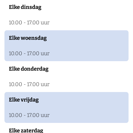
n
t
r
k
Elke dinsdag
e
t
e
n
e
10.00 - 17.00 uur
n
s
n
t
s
Elke woensdag
e
t
10.00 - 17.00 uur
i
e
n
i
Elke donderdag
n
10.00 - 17.00 uur
Elke vrijdag
10.00 - 17.00 uur
Elke zaterdag