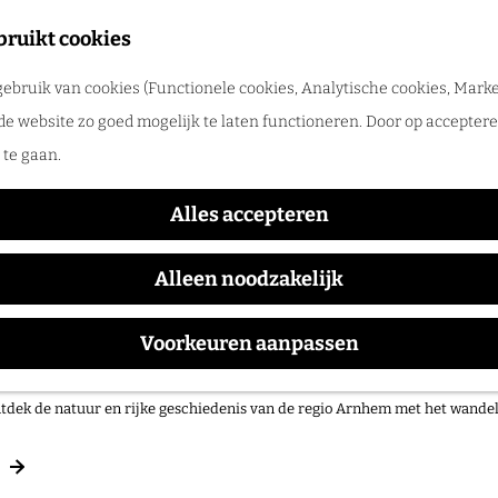
merpret in de regio Arnhem
bruikt cookies
tdek de leukste zomeruitjes, zwemplekken, festivals en vakantietips voor 
ebruik van cookies (Functionele cookies, Analytische cookies, Marke
de website zo goed mogelijk te laten functioneren. Door op accepteren
te gaan.
Alles accepteren
Alleen noodzakelijk
Voorkeuren aanpassen
 op pad in onze regio!
tdek de natuur en rijke geschiedenis van de regio Arnhem met het wand