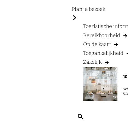
a
g
Plan je bezoek
e
Toeristische info
Bereikbaarheid
Op de kaart
Toegankelijkheid
Zakelijk
10
Wa
un
Z
o