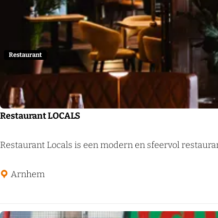
t
k
r
e
j
o
e
e
p
r
:
Restaurant
o
p
:
Restaurant LOCALS
R
Restaurant Locals is een modern en sfeervol restauran
e
s
Arnhem
t
a
u