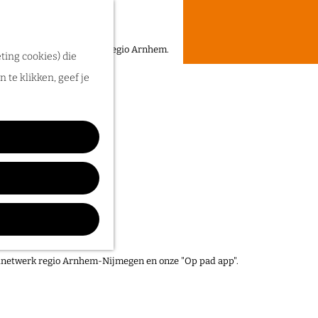
een heerlijke zomer in de regio Arnhem.
ting cookies) die
 te klikken, geef je
elnetwerk regio Arnhem-Nijmegen en onze "Op pad app".