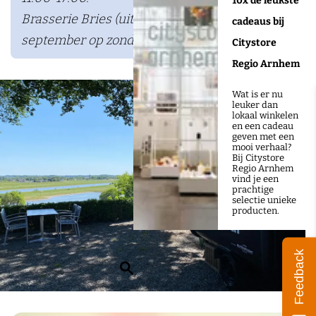
10x de leukste
a
Brasserie Bries (uitsluitend buiten) – mei t/m
cadeaus bij
n
september op zondag 11:00-17:00.
Citystore
t
Regio Arnhem
D
e
Wat is er nu
leuker dan
W
lokaal winkelen
en een cadeau
e
geven met een
mooi verhaal?
s
Bij Citystore
Regio Arnhem
t
vind je een
prachtige
e
selectie unieke
producten.
r
b
Feedback
o
Z
u
o
w
e