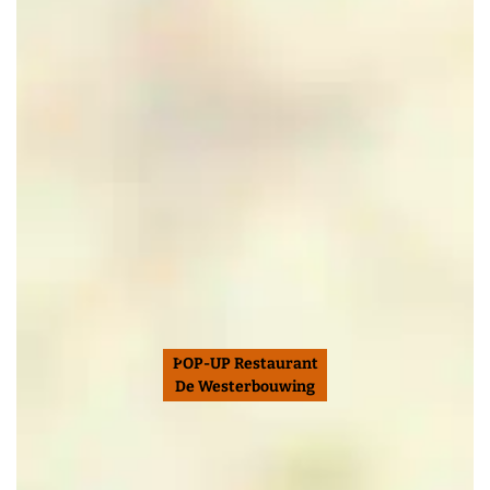
POP-UP Restaurant
De Westerbouwing