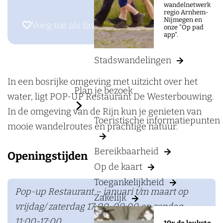
a
wandelnetwerk
a
regio Arnhem-
g
Nijmegen en
r
Voeg toe als favoriet
Voeg toe als favoriet
onze "Op pad
e
app".
P
O
Stadswandelingen
P
-
In een bosrijke omgeving met uitzicht over het
Plan je bezoek
U
water, ligt POP-UP Restaurant De Westerbouwing.
P
In de omgeving van de Rijn kun je genieten van
Toeristische informatiepunten
R
mooie wandelroutes en prachtige natuur.
e
Bereikbaarheid
Openingstijden
s
Op de kaart
t
Toegankelijkheid
a
Pop-up Restaurant – januari t/m maart op
Zakelijk
u
vrijdag/ zaterdag 17:00-00:00 en zondag
r
11:00-17:00.