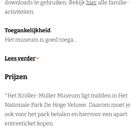
u
e
u
m
downloads te gebruiken. Bekijk
hier
alle familie-
k
m
u
m
activiteiten.
e
m
n
Toegankelijkheid
Het museum is goed toega…
Lees verder
Prijzen
*Het Kröller-Müller Museum ligt midden in Het
Nationale Park De Hoge Veluwe. Daarom moet je
ook voor het park betalen en hiervoor een apart
entreeticket kopen.