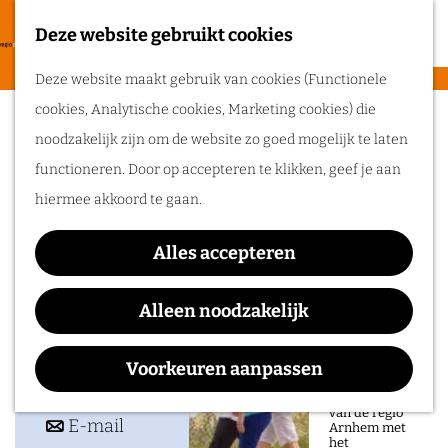
heerlijke zomer
in de regio
Deze website gebruikt cookies
F
Arnhem.
G
a
M
Deze website maakt gebruik van cookies (Functionele
a
Kröller-Müller Museum
v
e
cookies, Analytische cookies, Marketing cookies) die
n
Routes
o
n
noodzakelijk zijn om de website zo goed mogelijk te laten
a
r
u
functioneren. Door op accepteren te klikken, geef je aan
a
Wandelen
i
hiermee akkoord te gaan.
r
Fietsen
e
Contact
d
Routeplanner
t
Alles accepteren
e
Houtkampweg 6
e
Ga op pad in
h
6731 AW
Otterlo
Alleen noodzakelijk
n
onze regio!
o
n
Plan je route
m
a
Voorkeuren aanpassen
Ontdek de
natuur en rijke
e
n
a
Route
geschiedenis
van de regio
p
a
n
r
E-mail
Arnhem met
het