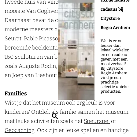
10x de leukste
tweede huis van Vincent van Gogh en heeft de
u
r
e
l
u
l
l
l
l
e
cadeaus bij
mooiste Van Goghverzameling ter wereld.
s
M
r
e
s
e
e
l
e
r
Citystore
Daarnaast bevat de collectie topstukken van
e
u
M
r
e
r
r
e
r
-
Regio Arnhem
moderne meesters als Claude Monet, Georges
u
s
u
M
u
M
-
r
-
M
Seurat, Pablo Picasso en Piet Mondriaan. De
m
e
s
u
m
Wat is er nu
u
M
-
M
ü
leuker dan
beroemde beeldentuin van het museum telt ruim
u
e
s
lokaal winkelen
s
ü
M
ü
l
en een cadeau
160 sculpturen van beeldbepalende kunstenaars
m
u
e
geven met een
e
l
ü
l
l
mooi verhaal?
zoals Auguste Rodin, Henry Moore, Jean Dubuffet
m
u
Bij Citystore
u
l
l
l
e
Regio Arnhem
en Joep van Lieshout.
m
vind je een
m
e
l
e
r
prachtige
selectie unieke
r
e
r
M
producten.
Families
M
r
M
u
Wist je dat het museum ook erg leuk is voor
u
M
u
s
kinderen? Ontdek als famlie samen het museum
Z
s
u
s
e
met leuke activiteiten zoals het
Speurspel
of
o
e
s
e
u
Geocaching
. Ook zijn er leuke spellen en handige
e