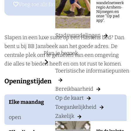
a
r
wandelnetwerk
Voeg toe als favoriet
Voeg toe als favoriet
regio Arnhem-
g
B
Nijmegen en
onze "Op pad
e
e
app".
d
Stadswandelingen
&
Slapen in een luxe suite op een Hästens bed? Dan
B
bent u bij BB Jansbeek aan het goede adres. De
Plan je bezoek
r
centrale plek om te genieten van een omgeving
e
die alles te bieden heeft en om tot rust te komen.
Toeristische informatiepunten
a
Openingstijden
k
Bereikbaarheid
f
Op de kaart
a
Elke maandag
Toegankelijkheid
s
t
Zakelijk
open
J