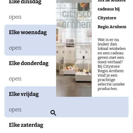
10x de leukste
Elke dinsdag
a
cadeaus bij
n
open
Citystore
s
Regio Arnhem
b
Elke woensdag
e
Wat is er nu
leuker dan
e
open
lokaal winkelen
en een cadeau
k
geven met een
mooi verhaal?
Elke donderdag
Bij Citystore
Regio Arnhem
vind je een
open
prachtige
selectie unieke
producten.
Elke vrijdag
open
Z
o
Elke zaterdag
e