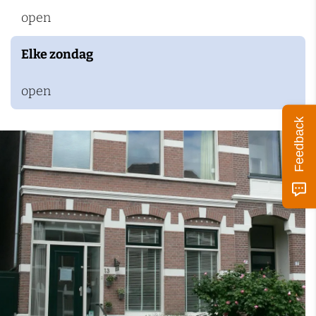
k
open
e
Elke zondag
n
open
Feedback