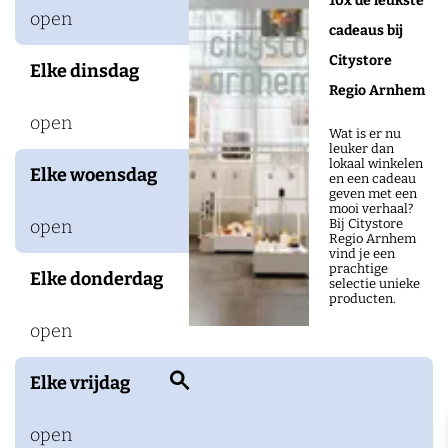
10x de leukste
a
open
cadeaus bij
l
Citystore
Elke dinsdag
k
Regio Arnhem
e
open
n
Wat is er nu
leuker dan
h
lokaal winkelen
Elke woensdag
en een cadeau
u
geven met een
mooi verhaal?
i
Bij Citystore
open
Regio Arnhem
z
vind je een
prachtige
Elke donderdag
e
selectie unieke
producten.
n
open
Z
Elke vrijdag
o
open
e