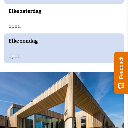
k
Elke zaterdag
e
n
open
Elke zondag
open
Feedback