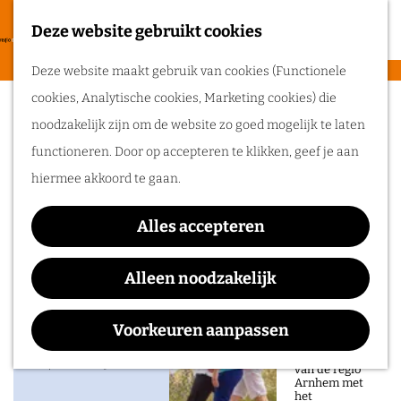
heerlijke zomer
in de regio
Deze website gebruikt cookies
F
Arnhem.
G
a
M
Deze website maakt gebruik van cookies (Functionele
a
Sportcentrum
v
e
cookies, Analytische cookies, Marketing cookies) die
n
Routes
o
n
Valkenhuizen
noodzakelijk zijn om de website zo goed mogelijk te laten
a
r
u
functioneren. Door op accepteren te klikken, geef je aan
a
Wandelen
i
hiermee akkoord te gaan.
r
Fietsen
e
d
Routeplanner
t
Alles accepteren
Contact
e
e
Ga op pad in
h
Alleen noodzakelijk
Sportcentrum Valkenhuizen
n
onze regio!
o
Beukenlaan 15
m
Voorkeuren aanpassen
Ontdek de
6823 MA
Arnhem
natuur en rijke
e
geschiedenis
n
Plan je route
van de regio
p
Arnhem met
a
het