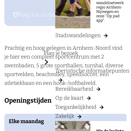
a
wandelnetwerk
a
regio Arnhem-
g
Nijmegen en
r
Voeg toe als favoriet
Voeg toe als favoriet
onze "Op pad
e
app".
S
p
Stadswandelingen
o
r
Prachtig en hoog gelegen in Arnhem-Noord vind
Plan je bezoek
t
je hier een compleet sportcentrum met 2
c
zwembaden, 5 grote sporthallen, turnhal, diverse
Toeristische informatiepunten
e
sportvelden, beachvolley, speedsoccer, een
n
atletiekbaan en een honk-/softbalveld.
Bereikbaarheid
t
Op de kaart
Openingstijden
r
Toegankelijkheid
u
Zakelijk
m
Elke maandag
V