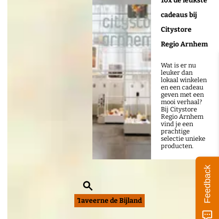
10x de leukste
d
cadeaus bij
Citystore
Regio Arnhem
Wat is er nu
leuker dan
lokaal winkelen
en een cadeau
geven met een
mooi verhaal?
Bij Citystore
Regio Arnhem
vind je een
prachtige
selectie unieke
producten.
Feedback
Z
o
Taveerne de Bijland
e