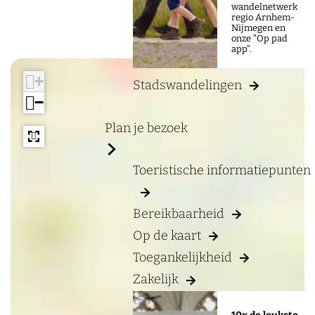
a
a
wandelnetwerk
regio Arnhem-
g
v
Nijmegen en
onze "Op pad
e
e
app".
e
+
Stadswandelingen
r
−
n
Plan je bezoek
e
d
Toeristische informatiepunten
e
B
Bereikbaarheid
i
Op de kaart
j
Toegankelijkheid
l
a
Zakelijk
n