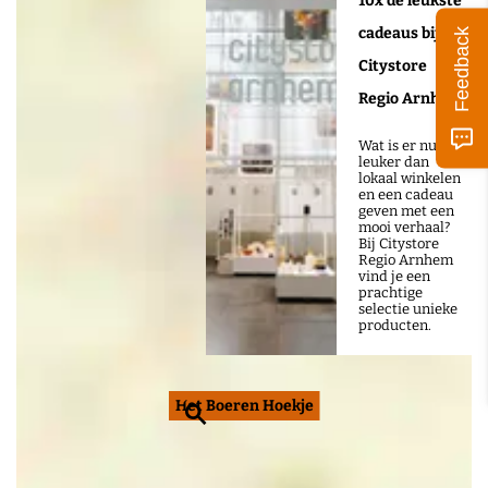
10x de leukste
cadeaus bij
Feedback
Citystore
Regio Arnhem
Wat is er nu
leuker dan
lokaal winkelen
en een cadeau
geven met een
mooi verhaal?
Bij Citystore
Regio Arnhem
vind je een
prachtige
selectie unieke
producten.
Het Boeren Hoekje
Z
o
e