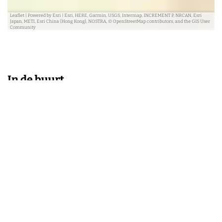
Leaflet
|
Powered by Esri | Esri, HERE, Garmin, USGS, Intermap, INCREMENT P, NRCAN, Esri
Japan, METI, Esri China (Hong Kong), NOSTRA, © OpenStreetMap contributors, and the GIS User
Community
In de buurt
Blijf op de hoogte
Ja, ik wil graag eens per kwartaal een nieuwsbrief ontvangen van
VisitArnhem met daarin informatie over wat er te doen is in de
omgeving.
Lees de privacy- en cookieverklaring.
E-mailadres