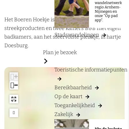
a
e
wandelnetwerk
regio Arnhem-
g
t
Nijmegen en
onze "Op pad
e
B
Het Boeren Hoekje is een winkel met
app".
o
streekproducten en twee kamers B&B met eigen
Stadswandelingen
e
badkamers, aan het sfeervolste pleintje, in hartje
r
Doesburg.
Plan je bezoek
e
n
Toeristische informatiepunten
H
+
o
−
Bereikbaarheid
e
Op de kaart
k
Toegankelijkheid
j
e
Zakelijk