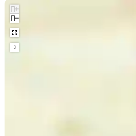
n
n
e
+
g
g
n
−
e
e
n
n