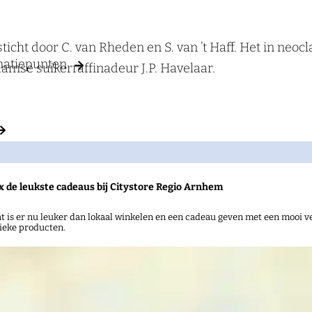
ticht door C. van Rheden en S. van ’t Haff. Het in neoc
rmatiepunten
amse suikerraffinadeur J.P. Havelaar.
x de leukste cadeaus bij Citystore Regio Arnhem
t is er nu leuker dan lokaal winkelen en een cadeau geven met een mooi ve
ieke producten.