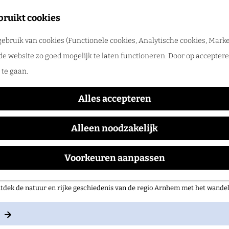
merpret in de regio Arnhem
bruikt cookies
tdek de leukste zomeruitjes, zwemplekken, festivals en vakantietips voor 
ebruik van cookies (Functionele cookies, Analytische cookies, Marke
Hofstetten (Vredehoef)
de website zo goed mogelijk te laten functioneren. Door op accepteren
te gaan.
Alles accepteren
Alleen noodzakelijk
Voorkeuren aanpassen
 op pad in onze regio!
tdek de natuur en rijke geschiedenis van de regio Arnhem met het wand