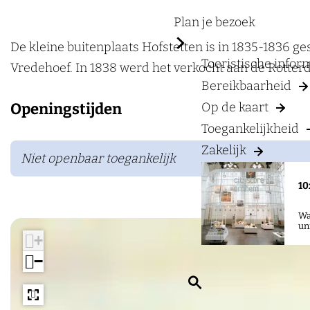
a
o
g
Plan je bezoek
f
e
s
De kleine buitenplaats Hofstetten is in 1835-1836 ges
Toeristische info
t
Vredehoef. In 1838 werd het verkocht aan de Rotterd
Bereikbaarheid
e
Op de kaart
Openingstijden
t
Toegankelijkheid
t
e
Zakelijk
Niet openbaar toegankelijk
n
10
(
V
Wa
un
r
+
e
−
d
Z
e
o