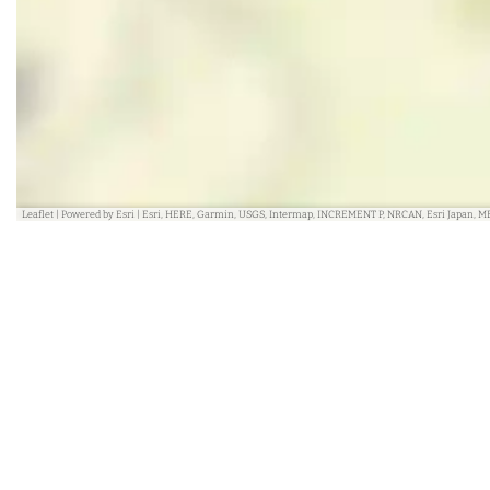
Leaflet
|
Powered by Esri | Esri, HERE, Garmin, USGS, Intermap, INCREMENT P, NRCAN, Esri Japan, M
In de buurt
Blijf