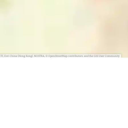
ETI, Esri China (Hong Kong), NOSTRA, © OpenStreetMap contributors, and the GIS User Community
 op de hoogte