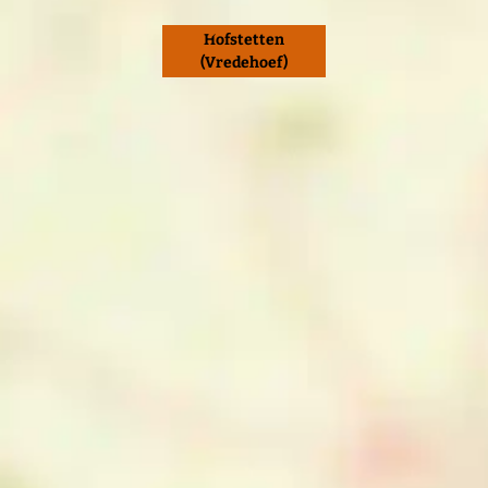
Hofstetten
(Vredehoef)