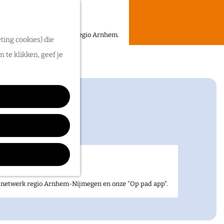
een heerlijke zomer in de regio Arnhem.
ting cookies) die
 te klikken, geef je
elnetwerk regio Arnhem-Nijmegen en onze "Op pad app".