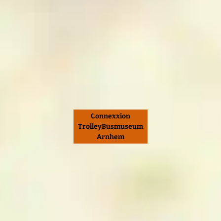
Connexxion
TrolleyBusmuseum
Arnhem