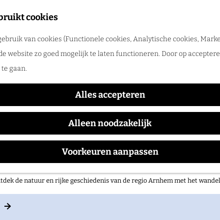
merpret in de regio Arnhem
bruikt cookies
tdek de leukste zomeruitjes, zwemplekken, festivals en vakantietips voor 
ebruik van cookies (Functionele cookies, Analytische cookies, Marke
xxion TrolleyBusmuseum 
de website zo goed mogelijk te laten functioneren. Door op accepteren
te gaan.
Alles accepteren
Alleen noodzakelijk
Voorkeuren aanpassen
 op pad in onze regio!
tdek de natuur en rijke geschiedenis van de regio Arnhem met het wand