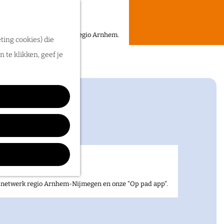
een heerlijke zomer in de regio Arnhem.
ting cookies) die
Arnhem
 te klikken, geef je
elnetwerk regio Arnhem-Nijmegen en onze "Op pad app".