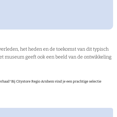
verleden, het heden en de toekomst van dit typisch
et museum geeft ook een beeld van de ontwikkeling
 Geopend op donderdag 13.00-17.00 uur, bereikbaar
n 43 Apeldoorn via Dieren (halte Stadskantoor).
rhaal? Bij Citystore Regio Arnhem vind je een prachtige selectie