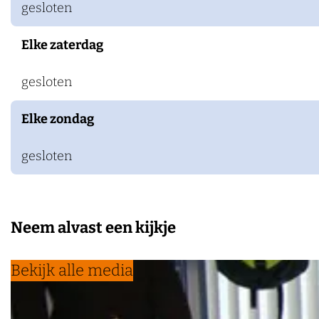
gesloten
m
n
r
e
h
n
m
Elke zaterdag
e
h
m
e
gesloten
m
Elke zondag
gesloten
Neem alvast een kijkje
Bekijk alle media