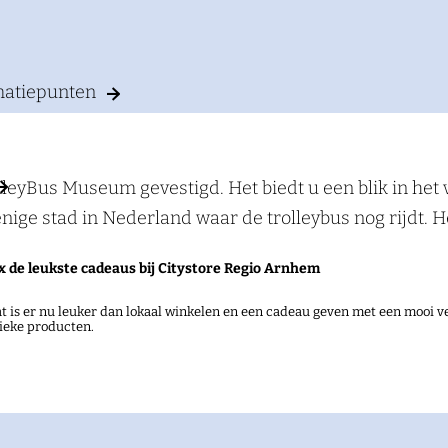
rmatiepunten
leyBus Museum gevestigd. Het biedt u een blik in het 
ge stad in Nederland waar de trolleybus nog rijdt. H
ge eeuw, van GVA via GVM en Oostnet naar Connexxion.
x de leukste cadeaus bij Citystore Regio Arnhem
halte Rietgrachtstraat), buslijn 12 IJsseloord en buslij
t is er nu leuker dan lokaal winkelen en een cadeau geven met een mooi ve
ieke producten.