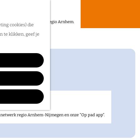
een heerlijke zomer in de regio Arnhem.
ting cookies) die
 te klikken, geef je
elnetwerk regio Arnhem-Nijmegen en onze "Op pad app".