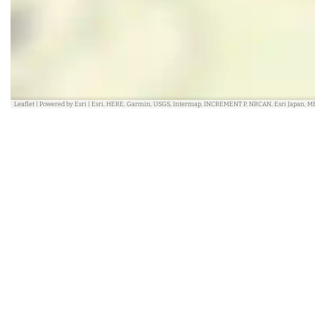
Leaflet
|
Powered by Esri | Esri, HERE, Garmin, USGS, Intermap, INCREMENT P, NRCAN, Esri Japan, M
In de buurt
Blijf
Ja, 
daarin 