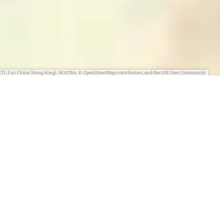
ETI, Esri China (Hong Kong), NOSTRA, © OpenStreetMap contributors, and the GIS User Community
 op de hoogte
ik wil graag eens per kwartaal een nieuwsbrief ontvangen van VisitArnhem
informatie over wat er te doen is in de omgeving.
Lees de privacy- en