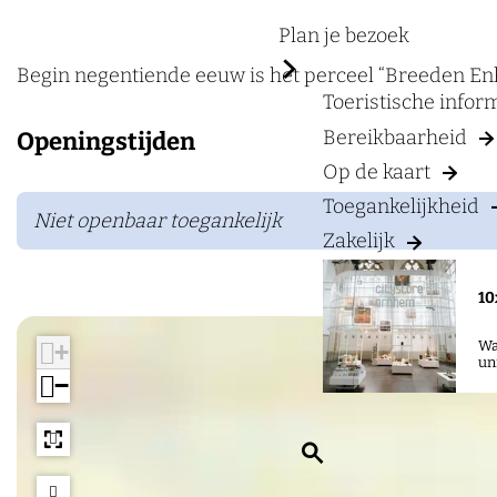
a
r
g
Plan je bezoek
e
e
e
Begin negentiende eeuw is het perceel “Breeden En
Toeristische info
d
Bereikbaarheid
Openingstijden
e
Op de kaart
n
Toegankelijkheid
E
Niet openbaar toegankelijk
n
Zakelijk
k
10
Wa
+
un
−
Z
o