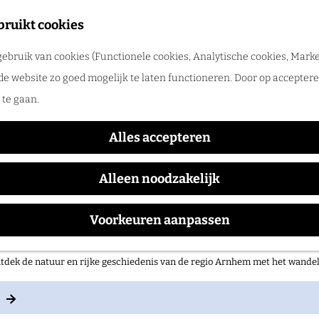
merpret in de regio Arnhem
bruikt cookies
tdek de leukste zomeruitjes, zwemplekken, festivals en vakantietips voor 
ebruik van cookies (Functionele cookies, Analytische cookies, Marke
Breeden Enk
de website zo goed mogelijk te laten functioneren. Door op accepteren
te gaan.
Alles accepteren
Alleen noodzakelijk
Voorkeuren aanpassen
 op pad in onze regio!
tdek de natuur en rijke geschiedenis van de regio Arnhem met het wand