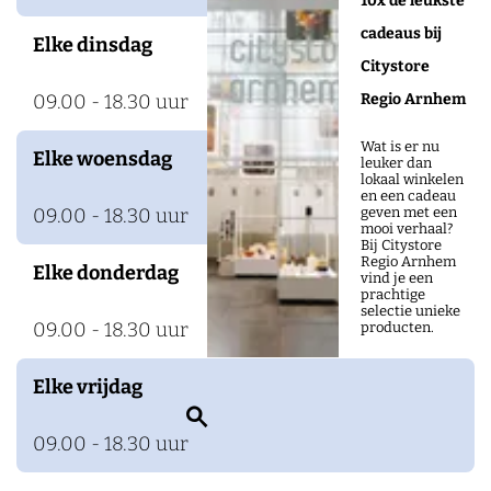
10x de leukste
t
cadeaus bij
Elke dinsdag
e
Citystore
n
Regio Arnhem
09.00 - 18.30 uur
p
o
Wat is er nu
Elke woensdag
leuker dan
o
lokaal winkelen
en een cadeau
r
geven met een
09.00 - 18.30 uur
mooi verhaal?
t
Bij Citystore
Regio Arnhem
Elke donderdag
vind je een
prachtige
selectie unieke
09.00 - 18.30 uur
producten.
Elke vrijdag
Z
09.00 - 18.30 uur
o
e