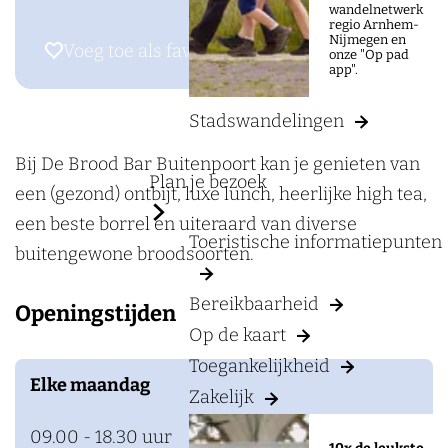
a
wandelnetwerk
a
regio Arnhem-
g
Nijmegen en
r
Voeg toe als favoriet
Voeg toe als favoriet
onze "Op pad
e
app".
D
e
Stadswandelingen
B
r
Bij De Brood Bar Buitenpoort kan je genieten van
Plan je bezoek
o
een (gezond) ontbijt, luxe lunch, heerlijke high tea,
o
een beste borrel en uiteraard van diverse
Toeristische informatiepunten
d
buitengewone broodsoorten.
B
Bereikbaarheid
Openingstijden
a
Op de kaart
r
Toegankelijkheid
B
Elke maandag
Zakelijk
u
i
09.00 - 18.30 uur