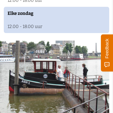
12.00 - 18.00 uur
k
e
Elke zondag
n
12.00 - 18.00 uur
Feedback