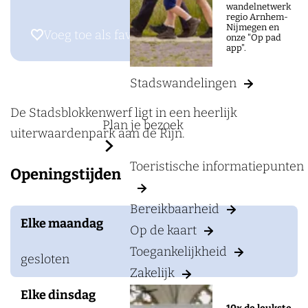
a
wandelnetwerk
a
regio Arnhem-
g
Nijmegen en
r
Voeg toe als favoriet
Voeg toe als favoriet
onze "Op pad
e
app".
S
t
Stadswandelingen
a
d
De Stadsblokkenwerf ligt in een heerlijk
Plan je bezoek
s
uiterwaardenpark aan de Rijn.
b
Toeristische informatiepunten
Openingstijden
l
o
Bereikbaarheid
k
Elke maandag
Op de kaart
k
Toegankelijkheid
e
gesloten
Zakelijk
n
Elke dinsdag
w