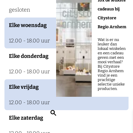
10x de leukste
e
cadeaus bij
gesloten
r
Citystore
f
Elke woensdag
Regio Arnhem
A
r
Wat is er nu
12.00 - 18.00 uur
leuker dan
n
lokaal winkelen
en een cadeau
Elke donderdag
h
geven met een
mooi verhaal?
e
Bij Citystore
12.00 - 18.00 uur
Regio Arnhem
m
vind je een
prachtige
selectie unieke
Elke vrijdag
producten.
12.00 - 18.00 uur
Z
Elke zaterdag
o
e