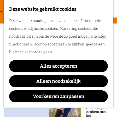
heerlijke zomer
in de regio
Deze website gebruikt cookies
F
Arnhem.
G
a
M
Deze website maakt gebruik van cookies (Functionele
a
Stadsblokkenwerf
v
e
cookies, Analytische cookies, Marketing cookies) die
n
Routes
o
n
Arnhem
noodzakelijk zijn om de website zo goed mogelijk te laten
a
r
u
functioneren. Door op accepteren te klikken, geef je aan
a
Wandelen
i
hiermee akkoord te gaan.
r
Fietsen
e
d
Routeplanner
t
Alles accepteren
Contact
e
e
Ga op pad in
h
Alleen noodzakelijk
Stadsblokkenwerf Arnhem
n
onze regio!
o
Stadsblokkenweg 51
m
Voorkeuren aanpassen
Ontdek de
6841 HG
ARNHEM
natuur en rijke
e
geschiedenis
n
Plan je route
van de regio
p
Arnhem met
a
het