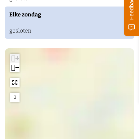
Feedback
k
Elke zondag
e
n
gesloten
+
−