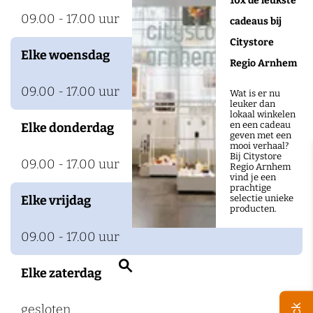
10x de leukste
09.00 - 17.00 uur
cadeaus bij
Citystore
Elke woensdag
Regio Arnhem
09.00 - 17.00 uur
Wat is er nu
leuker dan
lokaal winkelen
en een cadeau
Elke donderdag
geven met een
mooi verhaal?
Bij Citystore
09.00 - 17.00 uur
Regio Arnhem
vind je een
prachtige
selectie unieke
Elke vrijdag
producten.
09.00 - 17.00 uur
Z
Elke zaterdag
o
e
gesloten