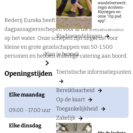
a
e
wandelnetwerk
regio Arnhem-
g
d
Nijmegen en
onze "Op pad
e
e
Rederij Eureka heeft vier moderne
app".
r
dagpassagiersschepen voor al uw evenementen
Stadswandelingen
i
op het water. Onze schepen zijn uitgerust voor
j
kleine en grote gezelschappen van 50-1.500
Plan je bezoek
E
personen en hebben volledige catering aan boord.
u
Toeristische informatiepunten
Openingstijden
r
e
Bereikbaarheid
k
Elke maandag
Op de kaart
a
Toegankelijkheid
09.00 - 17.00 uur
Zakelijk
Elke dinsdag