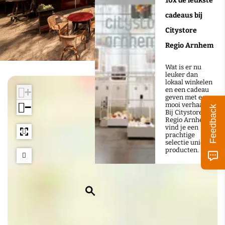
10x de leukste
a
cadeaus bij
t
Citystore
i
Regio Arnhem
e
d
Wat is er nu
leuker dan
e
lokaal winkelen
en een cadeau
+
Z
geven met een
mooi verhaal?
−
Feedback
u
Bij Citystore
Regio Arnhem
i
vind je een
prachtige
d
selectie unieke
producten.
e
r
z
Z
o
o
n
e