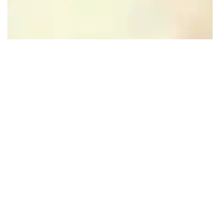
Leaflet
|
Powered by Esri | Esri, HERE, Garmin, USGS, Intermap, INCREMENT P, NRCAN, Esri
Japan, METI, Esri China (Hong Kong), NOSTRA, © OpenStreetMap contributors, and the GIS User
Community
In de buurt
Blijf op de hoogte