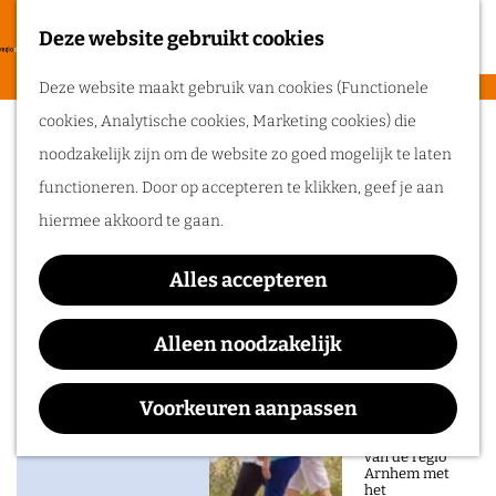
heerlijke zomer
in de regio
Deze website gebruikt cookies
F
Arnhem.
G
a
M
Deze website maakt gebruik van cookies (Functionele
a
Groepsaccommodatie de
v
e
cookies, Analytische cookies, Marketing cookies) die
n
Routes
o
n
Zuiderzon
noodzakelijk zijn om de website zo goed mogelijk te laten
a
r
u
functioneren. Door op accepteren te klikken, geef je aan
a
Wandelen
i
hiermee akkoord te gaan.
r
Fietsen
e
d
Routeplanner
t
Alles accepteren
Contact
e
e
Ga op pad in
h
Alleen noodzakelijk
Boshoffweg 8
n
onze regio!
o
6961 LD
Eerbeek
m
Voorkeuren aanpassen
Ontdek de
n
Plan je route
natuur en rijke
e
geschiedenis
a
van de regio
p
Arnhem met
a
het