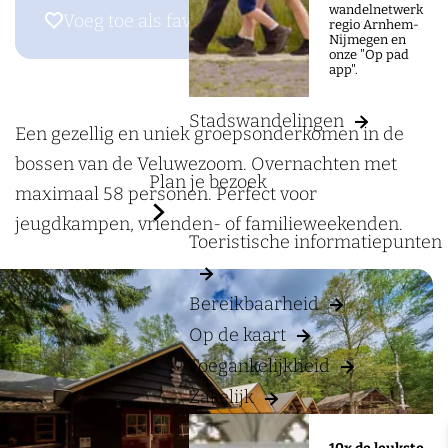
a
wandelnetwerk
r
Voeg toe als favoriet
Voeg toe als favoriet
regio Arnhem-
g
Nijmegen en
G
onze "Op pad
e
app".
r
o
Stadswandelingen
e
Een gezellig en uniek groepsonderkomen in de
p
bossen van de Veluwezoom. Overnachten met
Plan je bezoek
s
maximaal 58 personen. Perfect voor
a
jeugdkampen, vrienden- of familieweekenden.
Toeristische informatiepunten
c
c
Bereikbaarheid
o
Op de kaart
m
Toegankelijkheid
m
Zakelijk
o
d