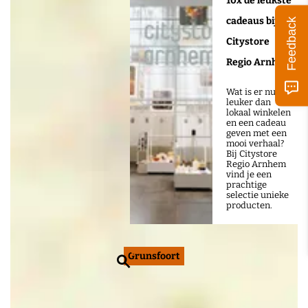
10x de leukste
cadeaus bij
Feedback
Citystore
Regio Arnhem
Wat is er nu
leuker dan
lokaal winkelen
en een cadeau
geven met een
mooi verhaal?
Bij Citystore
Regio Arnhem
vind je een
prachtige
selectie unieke
producten.
Grunsfoort
Z
o
e