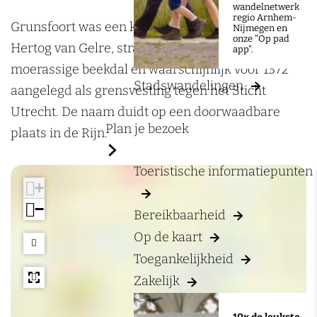
a
u
wandelnetwerk
regio Arnhem-
g
n
Grunsfoort was een kasteel (walburcht) van de
Nijmegen en
onze "Op pad
e
s
Hertog van Gelre, strategisch gelegen in het
app".
f
moerassige beekdal en waarschijnlijk vóór 1372
Stadswandelingen
o
aangelegd als grensvesting tegen het Sticht
o
Utrecht. De naam duidt op een doorwaadbare
Plan je bezoek
r
plaats in de Rijn.
t
Toeristische informatiepunten
+
−
Bereikbaarheid
Op de kaart
Toegankelijkheid
Zakelijk