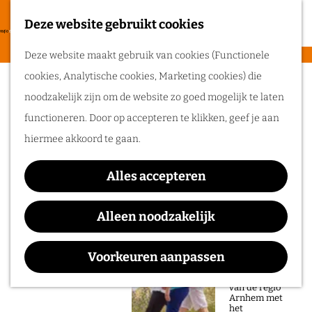
heerlijke zomer
in de regio
Deze website gebruikt cookies
F
Arnhem.
G
a
M
Deze website maakt gebruik van cookies (Functionele
a
Grunsfoort
v
e
cookies, Analytische cookies, Marketing cookies) die
n
Routes
o
n
noodzakelijk zijn om de website zo goed mogelijk te laten
a
r
u
functioneren. Door op accepteren te klikken, geef je aan
a
Wandelen
i
Contact
hiermee akkoord te gaan.
r
Fietsen
e
d
Routeplanner
Renkum
t
Alles accepteren
e
n
Plan je route
e
Ga op pad in
h
a
Alleen noodzakelijk
n
onze regio!
o
a
m
r
Voorkeuren aanpassen
Ontdek de
Voeg toe als favoriet
Voeg toe als favoriet
natuur en rijke
e
G
geschiedenis
van de regio
p
r
Arnhem met
het