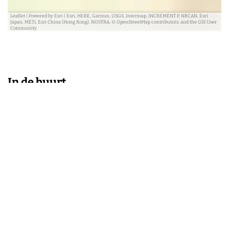
Leaflet
|
Powered by Esri | Esri, HERE, Garmin, USGS, Intermap, INCREMENT P, NRCAN, Esri
Japan, METI, Esri China (Hong Kong), NOSTRA, © OpenStreetMap contributors, and the GIS User
Community
In de buurt
Blijf op de hoogte
Ja, ik wil graag eens per kwartaal een nieuwsbrief ontvangen van
VisitArnhem met daarin informatie over wat er te doen is in de
omgeving.
Lees de privacy- en cookieverklaring.
E-mailadres