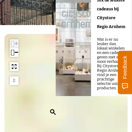
10x de leukste
cadeaus bij
Citystore
Regio Arnhem
Wat is er nu
+
leuker dan
lokaal winkelen
−
en een cadeau
geven met een
Feedback
mooi verhaal?
Bij Citystore
Regio Arnhem
vind je een
prachtige
selectie unieke
producten.
Z
o
e