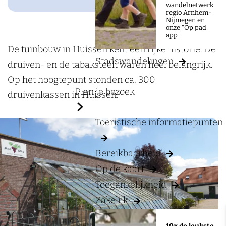
a
M
wandelnetwerk
regio Arnhem-
g
e
Nijmegen en
onze "Op pad
e
a
app".
V
De tuinbouw in Huissen kent een rijke historie. De
Stadswandelingen
o
druiven- en de tabaksteelt waren heel belangrijk.
t
Op het hoogtepunt stonden ca. 300
Plan je bezoek
a
druivenkassen in Huissen.
Toeristische informatiepunten
Bereikbaarheid
Op de kaart
Toegankelijkheid
Zakelijk