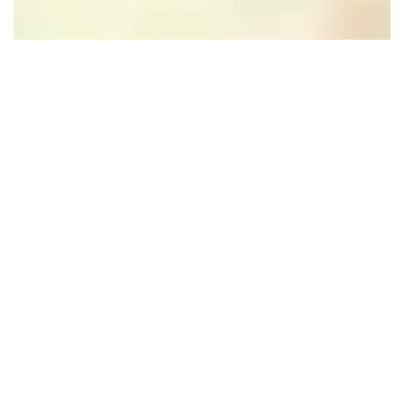
Leaflet
|
Powered by Esri | Esri, HERE, Garmin, USGS, Intermap, INCREMENT P, NRCAN, Esri
Japan, METI, Esri China (Hong Kong), NOSTRA, © OpenStreetMap contributors, and the GIS User
Community
In de buurt
Blijf op de hoogte
Ja, ik wil graag eens per kwartaal een nieuwsbrief ontvangen van
VisitArnhem met daarin informatie over wat er te doen is in de